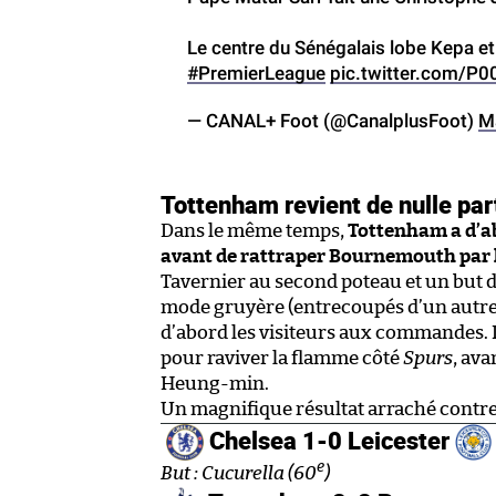
Le centre du Sénégalais lobe Kepa et f
#PremierLeague
pic.twitter.com/P0
— CANAL+ Foot (@CanalplusFoot)
M
Tottenham revient de nulle par
Dans le même temps,
Tottenham a d’abo
avant de rattraper Bournemouth par 
Tavernier au second poteau et un but d
mode gruyère (entrecoupés d’un autre 
d’abord les visiteurs aux commandes. I
pour raviver la flamme côté
Spurs
, ava
Heung-min.
Un magnifique résultat arraché contre 
Chelsea 1-0 Leicester
e
But : Cucurella (60
)