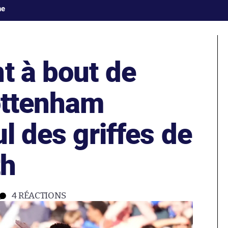
ne
t à bout de
Tottenham
ul des griffes de
th
4
RÉACTIONS