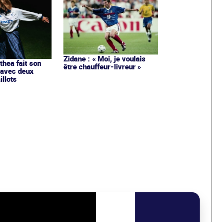
Zidane : « Moi, je voulais
ithea fait son
être chauffeur-livreur »
 avec deux
llots