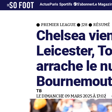
Actus
Paris Sportifs 🔞
S'abonner
Le Magazi
PREMIER LEAGUE
J28
RÉSUMÉ
Chelsea vien
Leicester, 
arrache le n
Bournemou
TB
LE DIMANCHE 09 MARS 2025 À 17:02