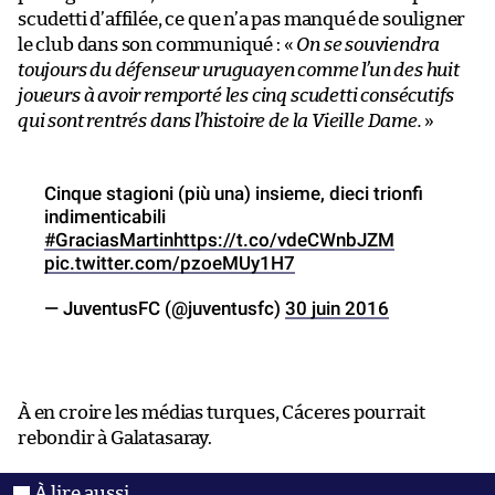
scudetti d’affilée, ce que n’a pas manqué de souligner
le club dans son communiqué : «
On se souviendra
toujours du défenseur uruguayen comme l’un des huit
joueurs à avoir remporté les cinq scudetti consécutifs
qui sont rentrés dans l’histoire de la Vieille Dame.
»
Cinque stagioni (più una) insieme, dieci trionfi
indimenticabili
#GraciasMartin
https://t.co/vdeCWnbJZM
pic.twitter.com/pzoeMUy1H7
— JuventusFC (@juventusfc)
30 juin 2016
À en croire les médias turques, Cáceres pourrait
rebondir à Galatasaray.