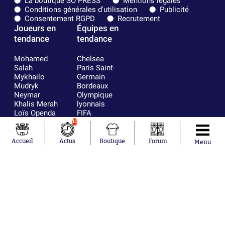
La boutique SO PRESS
Mentions légales
Conditions générales d'utilisation
Publicité
Consentement RGPD
Recrutement
Joueurs en
Équipes en
tendance
tendance
Mohamed
Chelsea
Salah
Paris Saint-
Mykhailo
Germain
Mudryk
Bordeaux
Neymar
Olympique
Khalis Merah
lyonnais
Loïs Openda
FIFA
Moussa
Real Madrid
10
Niakhaté
RC Strasbourg
Nicolás
AC Milan
Accueil
Actus
Boutique
Forum
Menu
Tagliafico
France
Pavel Šulc
RC Lens
Josh Maja
Gauthier Hein