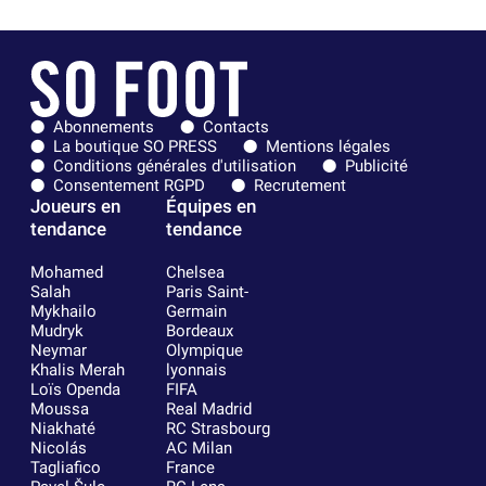
Abonnements
Contacts
La boutique SO PRESS
Mentions légales
Conditions générales d'utilisation
Publicité
Consentement RGPD
Recrutement
Joueurs en
Équipes en
tendance
tendance
Mohamed
Chelsea
Salah
Paris Saint-
Mykhailo
Germain
Mudryk
Bordeaux
Neymar
Olympique
Khalis Merah
lyonnais
Loïs Openda
FIFA
Moussa
Real Madrid
Niakhaté
RC Strasbourg
Nicolás
AC Milan
Tagliafico
France