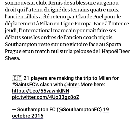
son nouveau club. Remis de sa blessure au genou
droit qui l’a tenu éloigné des terrains quatre mois,
l’ancien Lillois a été retenu par Claude Puel pour le
déplacement à Milan en Ligue Europa. Face à l’Inter ce
jeudi, l’international marocain pourrait faire ses
débuts sous les ordres de l’ancien coach niçois.
Southampton reste sur une victoire face au Sparta
Prague et un match nul sur la pelouse de l’Hapoël Beer
Sheva.
🇮🇹 21 players are making the trip to Milan for
#SaintsFC
‘s clash with
@Inter
.More here:
https://t.co/55vawnklNN
pic.twitter.com/4Uo33gz8oZ
— Southampton FC (@SouthamptonFC)
19
octobre 2016