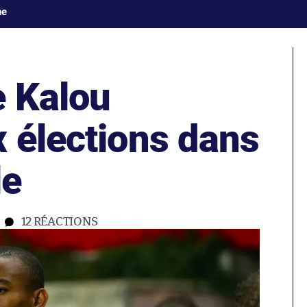
ne
 Kalou
 élections dans
le
12
RÉACTIONS