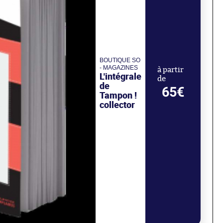
BOUTIQUE SO
- MAGAZINES
à partir
L'intégrale
de
de
65€
Tampon !
collector