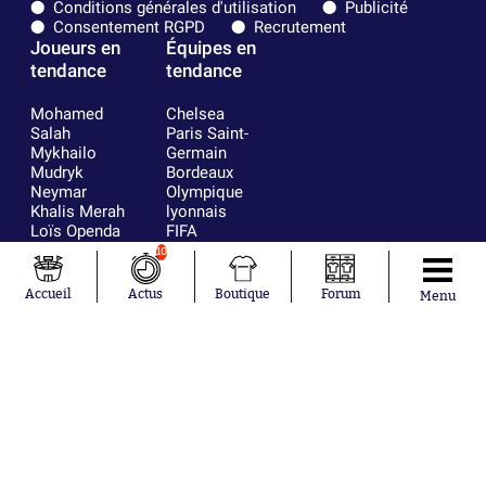
Conditions générales d'utilisation
Publicité
Consentement RGPD
Recrutement
Joueurs en
Équipes en
tendance
tendance
Mohamed
Chelsea
Salah
Paris Saint-
Mykhailo
Germain
Mudryk
Bordeaux
Neymar
Olympique
Khalis Merah
lyonnais
Loïs Openda
FIFA
Moussa
Real Madrid
10
Niakhaté
RC Strasbourg
Nicolás
AC Milan
Accueil
Actus
Boutique
Forum
Menu
Tagliafico
France
Pavel Šulc
RC Lens
Josh Maja
Gauthier Hein