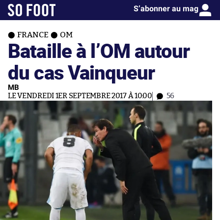
S’abonner au mag
FRANCE
OM
Bataille à l’OM autour
du cas Vainqueur
MB
LE VENDREDI 1ER SEPTEMBRE 2017 À 10:00
56