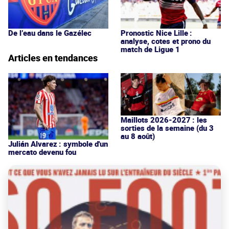
De l’eau dans le Gazélec
Pronostic Nice Lille :
analyse, cotes et prono du
match de Ligue 1
Articles en tendances
Maillots 2026-2027 : les
sorties de la semaine (du 3
au 8 août)
Julián Alvarez : symbole d'un
mercato devenu fou