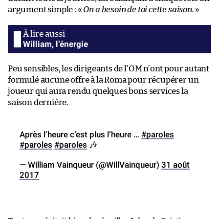
argument simple : «
On a besoin de toi cette saison.
»
William, l’énergie
Peu sensibles, les dirigeants de l’OM n’ont pour autant
formulé aucune offre à la Roma pour récupérer un
joueur qui aura rendu quelques bons services la
saison dernière.
Après l’heure c’est plus l’heure …
#paroles
#paroles
#paroles
🎶
— William Vainqueur (@WillVainqueur)
31 août
2017