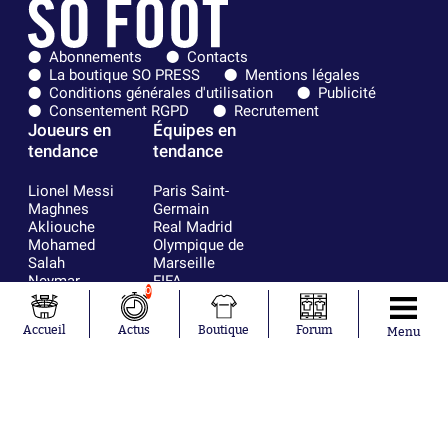
Abonnements
Contacts
La boutique SO PRESS
Mentions légales
Conditions générales d'utilisation
Publicité
Consentement RGPD
Recrutement
Joueurs en
Équipes en
tendance
tendance
Lionel Messi
Paris Saint-
Maghnes
Germain
Akliouche
Real Madrid
Mohamed
Olympique de
Salah
Marseille
Neymar
FIFA
0
Julián Álvarez
FC Barcelone
Ferrán Torres
Argentine
Accueil
Actus
Boutique
Forum
Menu
Kilian Corredor
Olympique
Franco
lyonnais
Mastantuono
AS Monaco
Orel Mangala
RC Strasbourg
Rio Mavuba
Trabzonspor