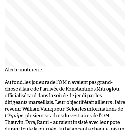
Alerte mutinerie.
Au fond, les joueurs de l’OM n’avaient pas grand-
chose à faire de l’arrivée de Konstantinos Mitroglou,
officialisé tard dans la soirée de jeudi par les
dirigeants marseillais. Leur objectif était ailleurs : faire
revenir William Vainqueur. Selon les informations de
L’Équipe
, plusieurs cadres du vestiaires de l’OM –
Thauvin, Évra, Rami – auraient insisté avec leur pote
durant toute la journée, lui balançant à chaque fois un