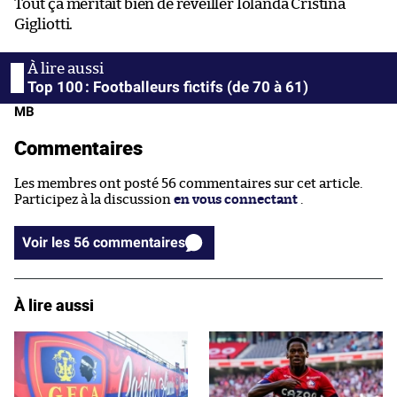
Tout ça méritait bien de réveiller Iolanda Cristina
Gigliotti.
Top 100 : Footballeurs fictifs (de 70 à 61)
MB
Commentaires
Les membres ont posté 56 commentaires sur cet article.
Participez à la discussion
en vous connectant
.
Voir les 56 commentaires
À lire aussi