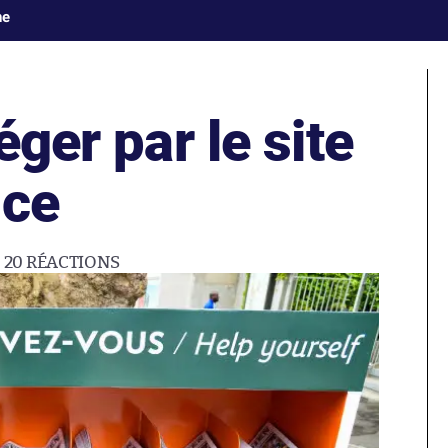
ne
éger par le site
nce
20
RÉACTIONS