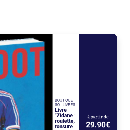
BOUTIQUE
SO - LIVRES
Livre
"Zidane :
à partir de
roulette,
29.90€
tonsure