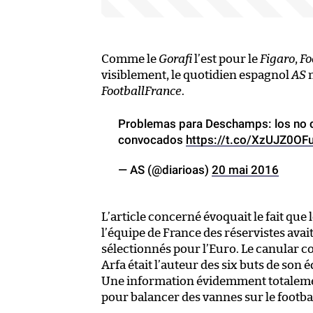
Comme le
Gorafi
l’est pour le
Figaro
,
Fo
visiblement, le quotidien espagnol
AS
n
FootballFrance
.
Problemas para Deschamps: los no c
convocados
https://t.co/XzUJZ0OFu
— AS (@diarioas)
20 mai 2016
L’article concerné évoquait le fait que
l’équipe de France des réservistes avai
sélectionnés pour l’Euro. Le canular
Arfa était l’auteur des six buts de son 
Une information évidemment totalemen
pour balancer des vannes sur le footba