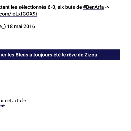
ttent les sélectionnés 6-0, six buts de
#BenArfa
->
r.com/ioLxfGOX9i
ce_)
18 mai 2016
er les Bleus a toujours été le rêve de Zizou
 cet article.
ant
.