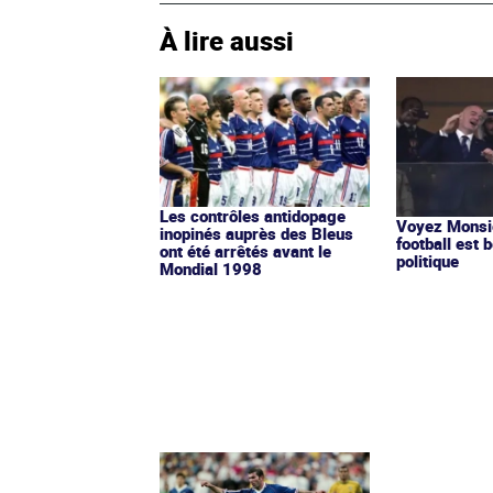
À lire aussi
Les contrôles antidopage
Voyez Monsie
inopinés auprès des Bleus
football est b
ont été arrêtés avant le
politique
Mondial 1998