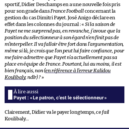
sportif, Didier Deschamps en a une nouvelle fois pris
pour son grade dans
France Football
concernant la
gestion du cas Dimitri Payet. José Anigo déclare en
effet dans les colonnes du journal : «
Si la saison de
Payet ne me surprend pas, en revanche, j’avoue que la
position du sélectionneur à son égard n’en finit pas de
m’interpeller. Il va falloir être fort dans l’argumentation,
même si là, je crois que l’on peut lui faire confiance, pour
me faire admettre que Payet n’a actuellement pas sa
place en équipe de France. Pourtant, lui au moins, il est
bien français, non (
en référence à l’erreur Kalidou
Koulibaly
, ndlr) ?
»
Payet : « Le patron, c’est le sélectionneur »
Clairement, Didier va le payer longtemps, ce
fail
Koulibaly…