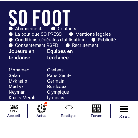
Abonnements
Contacts
La boutique SO PRESS
Mentions légales
Conditions générales d'utilisation
Publicité
Consentement RGPD
Recrutement
Joueurs en
Équipes en
tendance
tendance
Mohamed
Chelsea
Salah
Paris Saint-
Mykhailo
Germain
Mudryk
Bordeaux
Neymar
Olympique
Khalis Merah
lyonnais
Loïs Openda
FIFA
10
Moussa
Real Madrid
Niakhaté
RC Strasbourg
Accueil
Actus
Boutique
Forum
Menu
Nicolás
AC Milan
Tagliafico
France
Pavel Šulc
RC Lens
Josh Maja