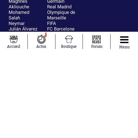
Maghnes
Germain
Akliouche
Real Madrid
Mohamed
Olympique de
Salah
Marseille
Neymar
FIFA
Julián Álvarez
FC Barcelone
Ferrán Torres
Argentine
3
Kilian Corredor
Olympique
Franco
lyonnais
Accueil
Actus
Boutique
Forum
Menu
Mastantuono
AS Monaco
Orel Mangala
RC Strasbourg
Rio Mavuba
Trabzonspor