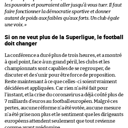
les pouvoirs et pourraient aller jusqu’à vous tuer. Il faut
faire fonctionner la démocratie sportive et donner
autant de poids aux faibles qu’aux forts. Un club égale
une voix. »
Si on ne veut plus de la Superligue, le football
doit changer
La conférence a duré plus de trois heures, et a montré
à quel point, face à un grand péril, les clubs et les
championnats sont capables de se regrouper, de
discuter et de s’unir pour être force de proposition.
Reste maintenant à ce que celles-ci soient vraiment
décidées et appliquées. Car rien n’a été fait pour
l’instant, et la crise du coronavirus a déjà coûté plus de
7 milliards d’euros au football européen. Malgré ces
pertes, aucune réforme n’a été votée, aucune mesure
n’a été prise non plus et le sentiment que les dirigeants
européens attendent seulement que tout revienne
comme avant prédomine.