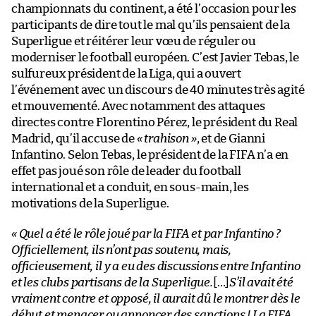
championnats du continent, a été l’occasion pour les
participants de dire tout le mal qu’ils pensaient de la
Superligue et réitérer leur vœu de réguler ou
moderniser le football européen. C’est Javier Tebas, le
sulfureux président de la Liga, qui a ouvert
l’événement avec un discours de 40 minutes très agité
et mouvementé. Avec notamment des attaques
directes contre Florentino Pérez, le président du Real
Madrid, qu’il accuse de
« trahison »
, et de Gianni
Infantino. Selon Tebas, le président de la FIFA n’a en
effet pas joué son rôle de leader du football
international et a conduit, en sous-main, les
motivations de la Superligue.
« Quel a été le rôle joué par la FIFA et par Infantino ?
Officiellement, ils n’ont pas soutenu, mais,
officieusement, il y a eu des discussions entre Infantino
et les clubs partisans de la Superligue.
[…]
S’il avait été
vraiment contre et opposé, il aurait dû le montrer dès le
début et menacer ou annoncer des sanctions ! La FIFA