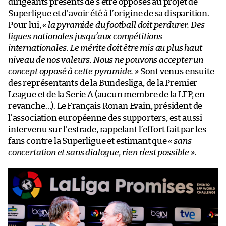
dirigeants présents de s’être opposés au projet de
Superligue et d’avoir été à l’origine de sa disparition.
Pour lui,
« la pyramide du football doit perdurer. Des
ligues nationales jusqu’aux compétitions
internationales. Le mérite doit être mis au plus haut
niveau de nos valeurs. Nous ne pouvons accepter un
concept opposé à cette pyramide. »
Sont venus ensuite
des représentants de la Bundesliga, de la Premier
League et de la Serie A (aucun membre de la LFP, en
revanche…). Le Français Ronan Evain, président de
l’association européenne des supporters, est aussi
intervenu sur l’estrade, rappelant l’effort fait par les
fans contre la Superligue et estimant que
« sans
concertation et sans dialogue, rien n’est possible »
.