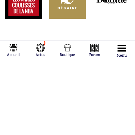
1
Accueil
Actus
Boutique
Forum
Menu
Abonnements
Contacts
La boutique SO PRESS
Mentions légales
Conditions générales d'utilisation
Publicité
Consentement RGPD
Recrutement
Joueurs en
Équipes en
tendance
tendance
Maghnes
Paris Saint-
Akliouche
Germain
Mohamed
Olympique de
Salah
Marseille
Lionel Messi
Real Madrid
Ferrán Torres
FIFA