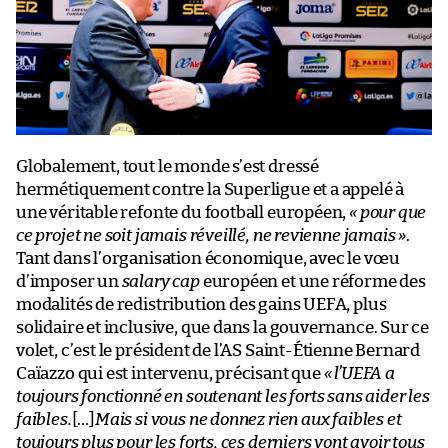
Globalement, tout le monde s’est dressé
hermétiquement contre la Superligue et a appelé à
une véritable refonte du football européen,
« pour que
ce projet ne soit jamais réveillé, ne revienne jamais »
.
Tant dans l’organisation économique, avec le vœu
d’imposer un
salary cap
européen et une réforme des
modalités de redistribution des gains UEFA, plus
solidaire et inclusive, que dans la gouvernance. Sur ce
volet, c’est le président de l’AS Saint-Étienne Bernard
Caïazzo qui est intervenu, précisant que
« l’UEFA a
toujours fonctionné en soutenant les forts sans aider les
faibles.
[…]
Mais si vous ne donnez rien aux faibles et
toujours plus pour les forts, ces derniers vont avoir tous