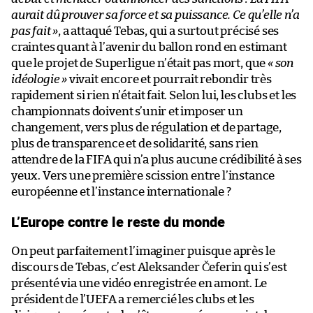
aurait dû prouver sa force et sa puissance. Ce qu’elle n’a
pas fait »
, a attaqué Tebas, qui a surtout précisé ses
craintes quant à l’avenir du ballon rond en estimant
que le projet de Superligue n’était pas mort, que
« son
idéologie »
vivait encore et pourrait rebondir très
rapidement si rien n’était fait. Selon lui, les clubs et les
championnats doivent s’unir et imposer un
changement, vers plus de régulation et de partage,
plus de transparence et de solidarité, sans rien
attendre de la FIFA qui n’a plus aucune crédibilité à ses
yeux. Vers une première scission entre l’instance
européenne et l’instance internationale ?
L’Europe contre le reste du monde
On peut parfaitement l’imaginer puisque après le
discours de Tebas, c’est Aleksander Čeferin qui s’est
présenté via une vidéo enregistrée en amont. Le
président de l’UEFA a remercié les clubs et les