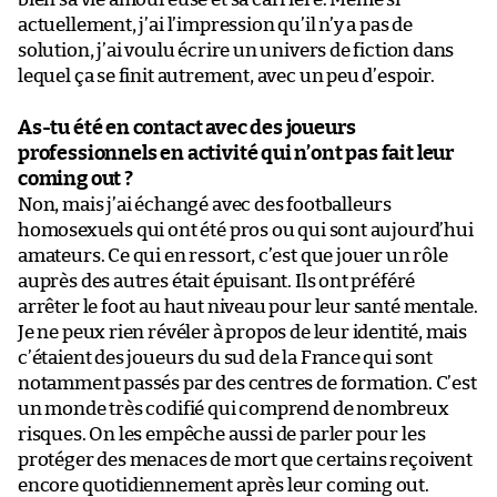
actuellement, j’ai l’impression qu’il n’y a pas de
solution, j’ai voulu écrire un univers de fiction dans
lequel ça se finit autrement, avec un peu d’espoir.
As-tu été en contact avec des joueurs
professionnels en activité qui n’ont pas fait leur
coming out ?
Non, mais j’ai échangé avec des footballeurs
homosexuels qui ont été pros ou qui sont aujourd’hui
amateurs. Ce qui en ressort, c’est que jouer un rôle
auprès des autres était épuisant. Ils ont préféré
arrêter le foot au haut niveau pour leur santé mentale.
Je ne peux rien révéler à propos de leur identité, mais
c’étaient des joueurs du sud de la France qui sont
notamment passés par des centres de formation. C’est
un monde très codifié qui comprend de nombreux
risques. On les empêche aussi de parler pour les
protéger des menaces de mort que certains reçoivent
encore quotidiennement après leur coming out.