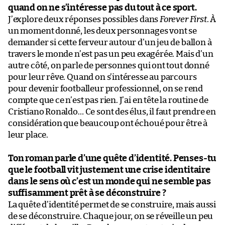
quand on ne s’intéresse pas du tout à ce sport.
J’explore deux réponses possibles dans
Forever First
. À
un moment donné, les deux personnages vont se
demander si cette ferveur autour d’un jeu de ballon à
travers le monde n’est pas un peu exagérée. Mais d’un
autre côté, on parle de personnes qui ont tout donné
pour leur rêve. Quand on s’intéresse au parcours
pour devenir footballeur professionnel, on se rend
compte que ce n’est pas rien. J’ai en tête la routine de
Cristiano Ronaldo… Ce sont des élus, il faut prendre en
considération que beaucoup ont échoué pour être à
leur place.
Ton roman parle d’une quête d’identité. Penses-tu
que le football vit justement une crise identitaire
dans le sens où c’est un monde qui ne semble pas
suffisamment prêt à se déconstruire ?
La quête d’identité permet de se construire, mais aussi
de se déconstruire. Chaque jour, on se réveille un peu