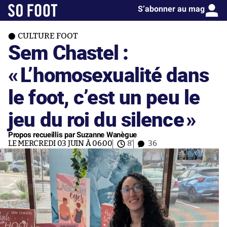
S’abonner au mag
CULTURE FOOT
Sem Chastel :
«
L’homosexualité dans
le foot, c’est un peu le
jeu du roi du silence
»
Propos recueillis par Suzanne Wanègue
LE MERCREDI 03 JUIN À 06:00
8'
36