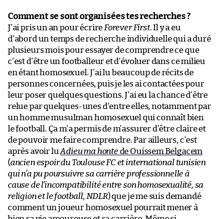
Comment se sont organisées tes recherches ?
J’ai pris un an pour écrire
Forever First
. Il y a eu
d’abord un temps de recherche individuelle qui a duré
plusieurs mois pour essayer de comprendre ce que
c’est d’être un footballeur et d’évoluer dans ce milieu
en étant homosexuel. J’ai lu beaucoup de récits de
personnes concernées, puis je les ai contactées pour
leur poser quelques questions. J’ai eu la chance d’être
relue par quelques-unes d’entre elles, notamment par
un homme musulman homosexuel qui connaît bien
le football. Ça m’a permis de m’assurer d’être claire et
de pouvoir me faire comprendre. Par ailleurs, c’est
après avoir lu
Adieu ma honte
de Ouissem Belgacem
(
ancien espoir du Toulouse FC et international tunisien
qui n’a pu poursuivre sa carrière professionnelle à
cause de l’incompatibilité entre son homosexualité, sa
religion et le football, NDLR
) que je me suis demandé
comment un joueur homosexuel pourrait mener à
bien sa vie amoureuse et sa carrière. Même si