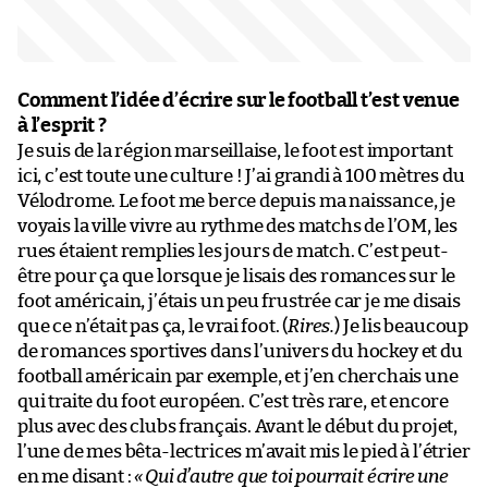
Comment l’idée d’écrire sur le football t’est venue
à l’esprit ?
Je suis de la région marseillaise, le foot est important
ici, c’est toute une culture ! J’ai grandi à 100 mètres du
Vélodrome. Le foot me berce depuis ma naissance, je
voyais la ville vivre au rythme des matchs de l’OM, les
rues étaient remplies les jours de match. C’est peut-
être pour ça que lorsque je lisais des romances sur le
foot américain, j’étais un peu frustrée car je me disais
que ce n’était pas ça, le vrai foot. (
Rires.
) Je lis beaucoup
de romances sportives dans l’univers du hockey et du
football américain par exemple, et j’en cherchais une
qui traite du foot européen. C’est très rare, et encore
plus avec des clubs français. Avant le début du projet,
l’une de mes bêta-lectrices m’avait mis le pied à l’étrier
en me disant :
«
Qui d’autre que toi pourrait écrire une