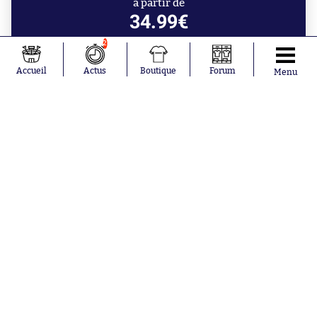
à partir de
34.99€
2
Accueil
Actus
Boutique
Forum
Menu
Aujourd'hui à 9:34
Le Cameroun et le Ghana décrochent
les deux derniers billets pour les
quarts de la CAN
Aujourd'hui à 9:00
L’Argentine vole au secours de Gianni
Infantino
Hier à 23:00
Benfica, Beşiktaş et Anderlecht
prennent une option pour les barrages