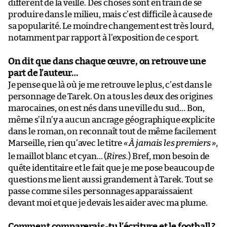
différent de la veille. Des choses sont en train de se
produire dans le milieu, mais c’est difficile à cause de
sa popularité. Le moindre changement est très lourd,
notamment par rapport à l’exposition de ce sport.
On dit que dans chaque œuvre, on retrouve une
part de l’auteur…
Je pense que là où je me retrouve le plus, c’est dans le
personnage de Tarek. On a tous les deux des origines
marocaines, on est nés dans une ville du sud… Bon,
même s’il n’y a aucun ancrage géographique explicite
dans le roman, on reconnaît tout de même facilement
Marseille, rien qu’avec le titre
«
À jamais les premiers
»
,
le maillot blanc et cyan… (
Rires.
) Bref, mon besoin de
quête identitaire et le fait que je me pose beaucoup de
questions me lient aussi grandement à Tarek. Tout se
passe comme si les personnages apparaissaient
devant moi et que je devais les aider avec ma plume.
Comment comparerais-tu l’écriture et le football ?