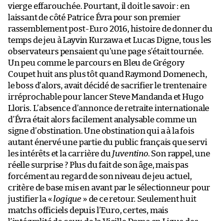
vierge effarouchée. Pourtant, il doit le savoir : en
laissant de côté Patrice Évra pour son premier
rassemblement post-Euro 2016, histoire de donner du
temps de jeu à Layvin Kurzawa et Lucas Digne, tous les
observateurs pensaient qu’une page s’était tournée.
Un peu comme le parcours en Bleu de Grégory
Coupet huit ans plus tôt quand Raymond Domenech,
le boss d’alors, avait décidé de sacrifier le trentenaire
irréprochable pour lancer Steve Mandanda et Hugo
Lloris. L’absence d’annonce de retraite internationale
d’Évra était alors facilement analysable comme un
signe d’obstination. Une obstination qui a à la fois
autant énervé une partie du public français que servi
les intérêts et la carrière du
Juventino
. Son rappel, une
réelle surprise ? Plus du fait de son âge, mais pas
forcément au regard de son niveau de jeu actuel,
critère de base mis en avant par le sélectionneur pour
justifier la «
logique
» de ce retour. Seulement huit
matchs officiels depuis l’Euro, certes, mais