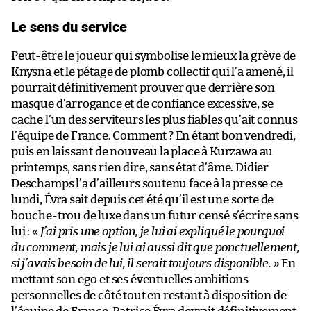
Le sens du service
Peut-être le joueur qui symbolise le mieux la grève de
Knysna et le pétage de plomb collectif qui l’a amené, il
pourrait définitivement prouver que derrière son
masque d’arrogance et de confiance excessive, se
cache l’un des serviteurs les plus fiables qu’ait connus
l’équipe de France. Comment ? En étant bon vendredi,
puis en laissant de nouveau la place à Kurzawa au
printemps, sans rien dire, sans état d’âme. Didier
Deschamps l’a d’ailleurs soutenu face à la presse ce
lundi, Évra sait depuis cet été qu’il est une sorte de
bouche-trou de luxe dans un futur censé s’écrire sans
lui : «
J’ai pris une option, je lui ai expliqué le pourquoi
du comment, mais je lui ai aussi dit que ponctuellement,
si j’avais besoin de lui, il serait toujours disponible.
» En
mettant son ego et ses éventuelles ambitions
personnelles de côté tout en restant à disposition de