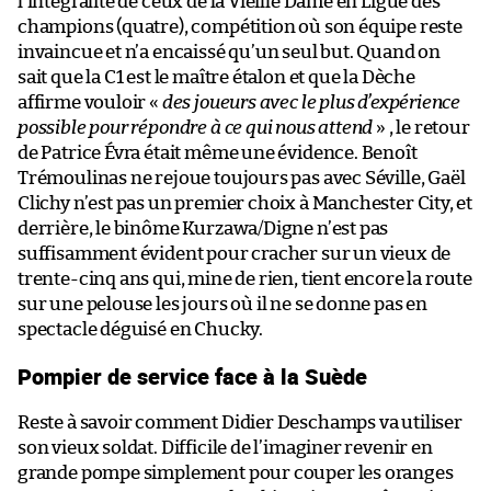
l’intégralité de ceux de la Vieille Dame en Ligue des
champions (quatre), compétition où son équipe reste
invaincue et n’a encaissé qu’un seul but. Quand on
sait que la C1 est le maître étalon et que la Dèche
affirme vouloir «
des joueurs avec le plus d’expérience
possible pour répondre à ce qui nous attend
» , le retour
de Patrice Évra était même une évidence. Benoît
Trémoulinas ne rejoue toujours pas avec Séville, Gaël
Clichy n’est pas un premier choix à Manchester City, et
derrière, le binôme Kurzawa/Digne n’est pas
suffisamment évident pour cracher sur un vieux de
trente-cinq ans qui, mine de rien, tient encore la route
sur une pelouse les jours où il ne se donne pas en
spectacle déguisé en Chucky.
Pompier de service face à la Suède
Reste à savoir comment Didier Deschamps va utiliser
son vieux soldat. Difficile de l’imaginer revenir en
grande pompe simplement pour couper les oranges