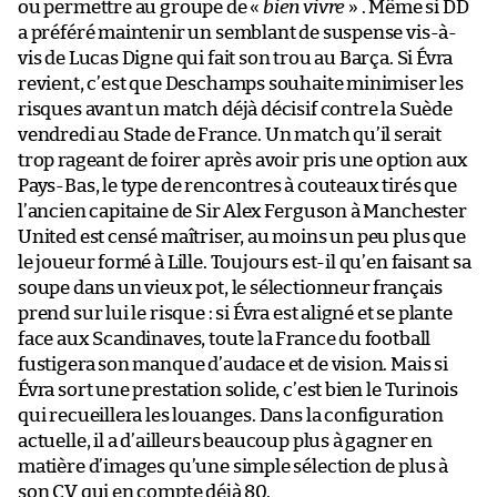
ou permettre au groupe de «
bien vivre
» . Même si DD
a préféré maintenir un semblant de suspense vis-à-
vis de Lucas Digne qui fait son trou au Barça. Si Évra
revient, c’est que Deschamps souhaite minimiser les
risques avant un match déjà décisif contre la Suède
vendredi au Stade de France. Un match qu’il serait
trop rageant de foirer après avoir pris une option aux
Pays-Bas, le type de rencontres à couteaux tirés que
l’ancien capitaine de Sir Alex Ferguson à Manchester
United est censé maîtriser, au moins un peu plus que
le joueur formé à Lille. Toujours est-il qu’en faisant sa
soupe dans un vieux pot, le sélectionneur français
prend sur lui le risque : si Évra est aligné et se plante
face aux Scandinaves, toute la France du football
fustigera son manque d’audace et de vision. Mais si
Évra sort une prestation solide, c’est bien le Turinois
qui recueillera les louanges. Dans la configuration
actuelle, il a d’ailleurs beaucoup plus à gagner en
matière d’images qu’une simple sélection de plus à
son CV qui en compte déjà 80.