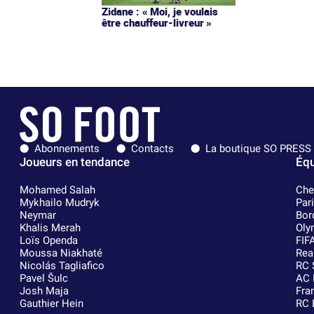
Zidane : « Moi, je voulais
être chauffeur-livreur »
Abonnements
Contacts
La boutique SO PRESS
Joueurs en tendance
Équ
Mohamed Salah
Che
Mykhailo Mudryk
Par
Neymar
Bor
Khalis Merah
Oly
Loïs Openda
FIF
Moussa Niakhaté
Rea
Nicolás Tagliafico
RC 
Pavel Šulc
AC 
Josh Maja
Fra
Gauthier Hein
RC 