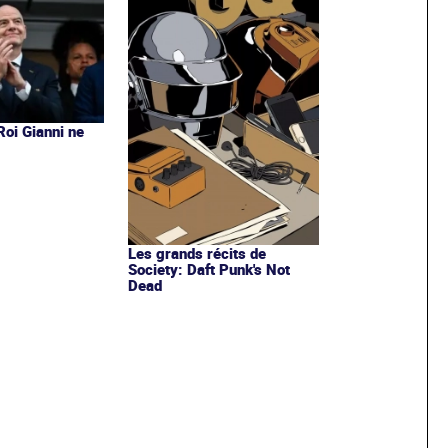
 Roi Gianni ne
s
Les grands récits de
Society: Daft Punk's Not
Dead