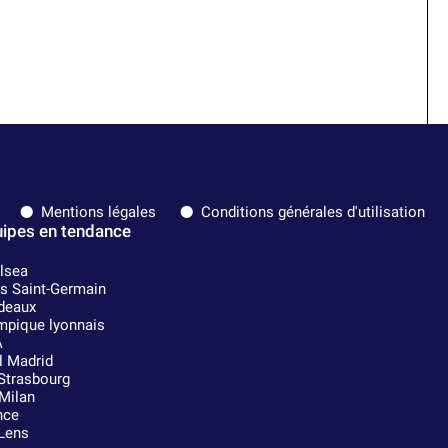
Mentions légales
Conditions générales d'utilisation
ipes en tendance
lsea
is Saint-Germain
deaux
mpique lyonnais
A
l Madrid
Strasbourg
Milan
nce
Lens