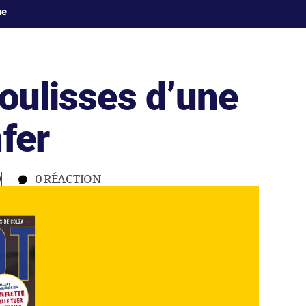
ne
coulisses d’une
fer
0
0
RÉACTION