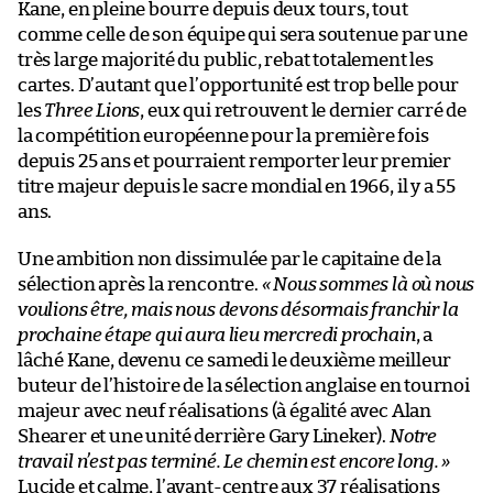
Kane, en pleine bourre depuis deux tours, tout
comme celle de son équipe qui sera soutenue par une
très large majorité du public, rebat totalement les
cartes. D’autant que l’opportunité est trop belle pour
les
Three Lions
, eux qui retrouvent le dernier carré de
la compétition européenne pour la première fois
depuis 25 ans et pourraient remporter leur premier
titre majeur depuis le sacre mondial en 1966, il y a 55
ans.
Une ambition non dissimulée par le capitaine de la
sélection après la rencontre.
« Nous sommes là où nous
voulions être, mais nous devons désormais franchir la
prochaine étape qui aura lieu mercredi prochain
, a
lâché Kane, devenu ce samedi le deuxième meilleur
buteur de l’histoire de la sélection anglaise en tournoi
majeur avec neuf réalisations (à égalité avec Alan
Shearer et une unité derrière Gary Lineker).
Notre
travail n’est pas terminé. Le chemin est encore long. »
Lucide et calme, l’avant-centre aux 37 réalisations