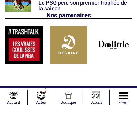
Le PSG perd son premier trophée de
la saison
Nos partenaires
1
Accueil
Actus
Boutique
Forum
Menu
Abonnements
Contacts
La boutique SO PRESS
Mentions légales
Conditions générales d'utilisation
Publicité
Consentement RGPD
Recrutement
Joueurs en
Équipes en