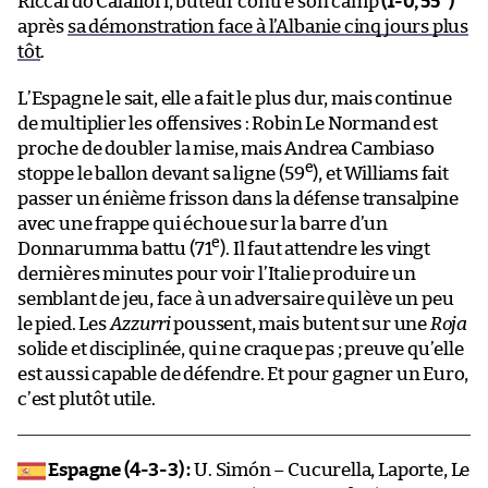
Riccardo Calafiori, buteur contre son camp
(1-0, 55
)
après
sa démonstration face à l’Albanie cinq jours plus
tôt
.
L’Espagne le sait, elle a fait le plus dur, mais continue
de multiplier les offensives : Robin Le Normand est
proche de doubler la mise, mais Andrea Cambiaso
e
stoppe le ballon devant sa ligne (59
), et Williams fait
passer un énième frisson dans la défense transalpine
avec une frappe qui échoue sur la barre d’un
e
Donnarumma battu (71
). Il faut attendre les vingt
dernières minutes pour voir l’Italie produire un
semblant de jeu, face à un adversaire qui lève un peu
le pied. Les
Azzurri
poussent, mais butent sur une
Roja
solide et disciplinée, qui ne craque pas ; preuve qu’elle
est aussi capable de défendre. Et pour gagner un Euro,
c’est plutôt utile.
Espagne (4-3-3) :
U. Simón – Cucurella, Laporte, Le