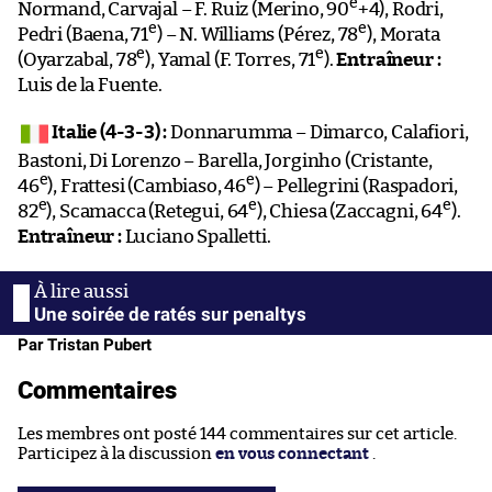
e
Normand, Carvajal – F. Ruiz (Merino, 90
+4), Rodri,
e
e
Pedri (Baena, 71
) – N. Williams (Pérez, 78
), Morata
e
e
(Oyarzabal, 78
), Yamal (F. Torres, 71
).
Entraîneur :
Luis de la Fuente.
Italie (4-3-3) :
Donnarumma – Dimarco, Calafiori,
Bastoni, Di Lorenzo – Barella, Jorginho (Cristante,
e
e
46
), Frattesi (Cambiaso, 46
) – Pellegrini (Raspadori,
e
e
e
82
), Scamacca (Retegui, 64
), Chiesa (Zaccagni, 64
).
Entraîneur :
Luciano Spalletti.
Une soirée de ratés sur penaltys
Par Tristan Pubert
Commentaires
Les membres ont posté 144 commentaires sur cet article.
Participez à la discussion
en vous connectant
.