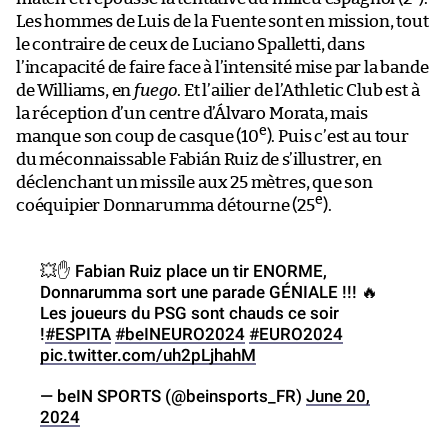
Les hommes de Luis de la Fuente sont en mission, tout
le contraire de ceux de Luciano Spalletti, dans
l’incapacité de faire face à l’intensité mise par la bande
de Williams, en
fuego
. Et l’ailier de l’Athletic Club est à
la réception d’un centre d’Álvaro Morata, mais
e
manque son coup de casque (10
). Puis c’est au tour
du méconnaissable Fabián Ruiz de s’illustrer, en
déclenchant un missile aux 25 mètres, que son
e
coéquipier Donnarumma détourne (25
).
💥✋ Fabian Ruiz place un tir ENORME,
Donnarumma sort une parade GÉNIALE !!! 🔥
Les joueurs du PSG sont chauds ce soir
!
#ESPITA
#beINEURO2024
#EURO2024
pic.twitter.com/uh2pLjhahM
— beIN SPORTS (@beinsports_FR)
June 20,
2024