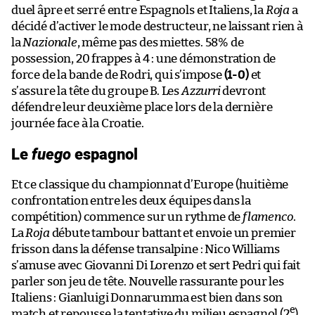
duel âpre et serré entre Espagnols et Italiens, la
Roja
a
décidé d’activer le mode destructeur, ne laissant rien à
la
Nazionale
, même pas des miettes. 58% de
possession, 20 frappes à 4 : une démonstration de
force de la bande de Rodri, qui s’impose
(1-0)
et
s’assure la tête du groupe B. Les
Azzurri
devront
défendre leur deuxième place lors de la dernière
journée face à la Croatie.
Le
fuego
espagnol
Et ce classique du championnat d’Europe (huitième
confrontation entre les deux équipes dans la
compétition) commence sur un rythme de
flamenco
.
La
Roja
débute tambour battant et envoie un premier
frisson dans la défense transalpine : Nico Williams
s’amuse avec Giovanni Di Lorenzo et sert Pedri qui fait
parler son jeu de tête. Nouvelle rassurante pour les
Italiens : Gianluigi Donnarumma est bien dans son
e
match et repousse la tentative du milieu espagnol (2
).