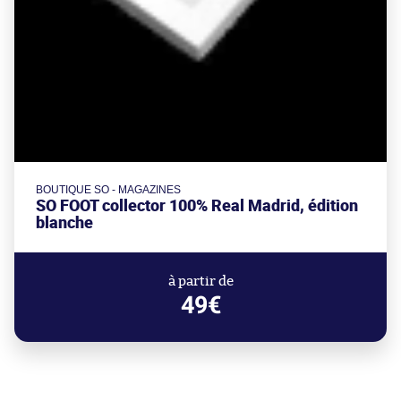
BOUTIQUE SO - MAGAZINES
SO FOOT collector 100% Real Madrid, édition
blanche
à partir de
49€