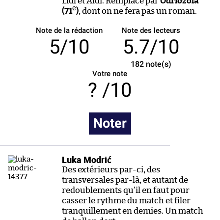
Lidl et Aldi. Remplacé par
Odriozola
e
(71
)
, dont on ne fera pas un roman.
Note de la rédaction
Note des lecteurs
5/10
5.7/10
182
note(s)
Votre note
/10
Noter
Luka Modrić
Des extérieurs par-ci, des
transversales par-là, et autant de
redoublements qu’il en faut pour
casser le rythme du match et filer
tranquillement en demies. Un match