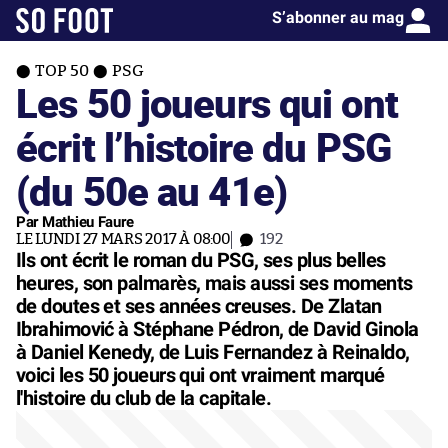
S’abonner au mag
TOP 50
PSG
Les 50 joueurs qui ont
écrit l’histoire du PSG
(du 50e au 41e)
Par Mathieu Faure
LE LUNDI 27 MARS 2017 À 08:00
192
Ils ont écrit le roman du PSG, ses plus belles
heures, son palmarès, mais aussi ses moments
de doutes et ses années creuses. De Zlatan
Ibrahimović à Stéphane Pédron, de David Ginola
à Daniel Kenedy, de Luis Fernandez à Reinaldo,
voici les 50 joueurs qui ont vraiment marqué
l'histoire du club de la capitale.