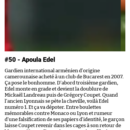
#50 - Apoula Edel
#
Gardien international arménien d’origine
Dé
camerounaise acheté à un club de Bucarest en 2007.
po
Ça pose le bonhomme. D’abord troisième gardien,
br
Edel monte en grade et devient la doublure de
ma
Mickaël Landreau puis de Grégory Coupet. Quand
pa
l’ancien Lyonnais se pète la cheville, voilà Edel
d
numéro 1. Et ça va dépoter. Entre boulettes
Al
mémorables contre Monaco ou Lyon et rumeur
PS
d’une falsification de ses papiers d’identité, le garçon
qu
laisse Coupet revenir dans les cages à son retour de
(1