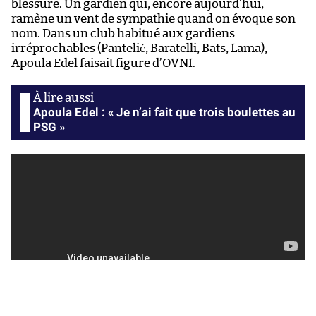
blessure. Un gardien qui, encore aujourd’hui,
s’
ramène un vent de sympathie quand on évoque son
20
nom. Dans un club habitué aux gardiens
m
irréprochables (Pantelić, Baratelli, Bats, Lama),
Apoula Edel faisait figure d’OVNI.
Apoula Edel : « Je n’ai fait que trois boulettes au
PSG »