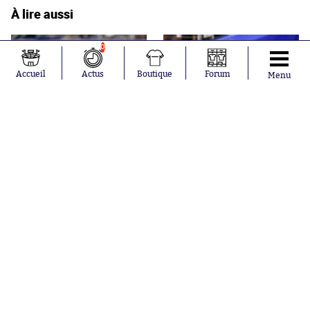
À lire aussi
0
Accueil
Actus
Boutique
Forum
Menu
Yan Diomandé : « Ma vie,
Akliouche s'engage au PSG
c’est prendre des risques »
Articles en tendances
Maillots 2026-2027 : les
sorties de la semaine (du 3
au 8 août)
Et maintenant Suzuki : à quoi
joue Paris avec ses
gardiens ?