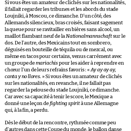
Si vous êtes un amateur de clichés sur les nationalités,
il fallait regarder les tribunes et les abords du stade
Loujniki, à Moscou, ce dimanche. D’un côté, des
Allemands silencieux, bras croisés, faisant sagement
la queue pour se ravitailler en bières sans alcool, un
maillot flambant neuf de la
Nationalmannschaft
sur le
dos. De l’autre, des Mexicains tout en sombrero,
déguisés en bouteille de téquila ou de mezcal, ou
même en tacos pour certains, venus carrément avec
un groupe de
mariachis
pour les aider à reprendre en
chœur l’un de leurs refrains favoris : «
Ay ay ay ay,
canta y no llores.
» Si vous êtes un amateur de clichés
sur les nationalités, en revanche, il ne fallait pas
regarder la pelouse du stade Loujniki, ce dimanche.
Car avec sa capacité à tenir le score, le Mexique a
donné une leçon de
fighting spirit
à une Allemagne
qui, à la fin, a perdu.
Dès le début de la rencontre, rythmée comme peu
d’autres dans cette Coupe du monde, le ballon danse