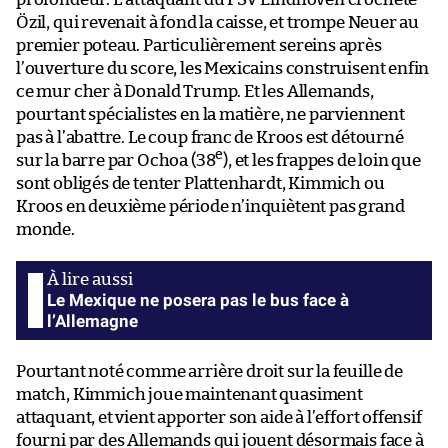
Özil, qui revenait à fond la caisse, et trompe Neuer au
premier poteau. Particulièrement sereins après
l’ouverture du score, les Mexicains construisent enfin
ce mur cher à Donald Trump. Et les Allemands,
pourtant spécialistes en la matière, ne parviennent
pas à l’abattre. Le coup franc de Kroos est détourné
e
sur la barre par Ochoa (38
), et les frappes de loin que
sont obligés de tenter Plattenhardt, Kimmich ou
Kroos en deuxième période n’inquiètent pas grand
monde.
Le Mexique ne posera pas le bus face à
l’Allemagne
Pourtant noté comme arrière droit sur la feuille de
match, Kimmich joue maintenant quasiment
attaquant, et vient apporter son aide à l’effort offensif
fourni par des Allemands qui jouent désormais face à