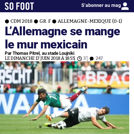
S’abonner au mag
CDM 2018
GR. F
ALLEMAGNE-MEXIQUE (0-1)
L’Allemagne se mange
le mur mexicain
Par Thomas Pitrel, au stade Loujniki
LE DIMANCHE 17 JUIN 2018 À 18:55
3'
247