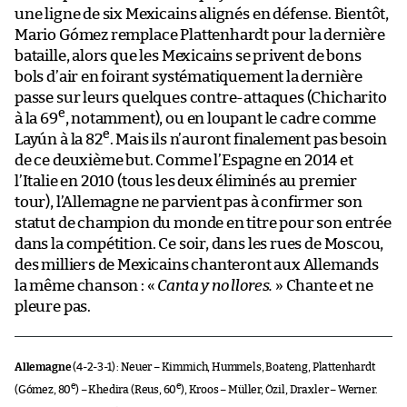
une ligne de six Mexicains alignés en défense. Bientôt,
Mario Gómez remplace Plattenhardt pour la dernière
bataille, alors que les Mexicains se privent de bons
bols d’air en foirant systématiquement la dernière
passe sur leurs quelques contre-attaques (Chicharito
e
à la 69
, notamment), ou en loupant le cadre comme
e
Layún à la 82
. Mais ils n’auront finalement pas besoin
de ce deuxième but. Comme l’Espagne en 2014 et
l’Italie en 2010 (tous les deux éliminés au premier
tour), l’Allemagne ne parvient pas à confirmer son
statut de champion du monde en titre pour son entrée
dans la compétition. Ce soir, dans les rues de Moscou,
des milliers de Mexicains chanteront aux Allemands
la même chanson : «
Canta y no llores.
» Chante et ne
pleure pas.
Allemagne
(4-2-3-1) : Neuer – Kimmich, Hummels, Boateng, Plattenhardt
e
e
(Gómez, 80
) – Khedira (Reus, 60
), Kroos – Müller, Özil, Draxler – Werner.