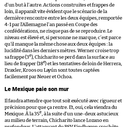
d’un but à l’autre. Actions construites et frappes de
loin, il apparaît vite évident que le scénario de la
dernière rencontre entre les deux équipes, remportée
4-1 par l’Allemagne l’an passé en Coupe des
confédérations, ne risque pas de se reproduire. Le
niveau est élevé et, si personne ne marque, c’est parce
qu’il manque la même chose aux deux équipes : la
lucidité dans les derniers mètres. Werner croise trop
e
sa frappe (3
), Chicharito se perd dans la surface au
e
lieu de frapper (18
) et les tentatives de loin de Herrera,
Draxler, Kroos ou Layún sont toutes captées
facilement par Neuer et Ochoa.
Le Mexique paie son mur
Il faudra attendre que tout soit exécuté avec rigueur et
précision pour que ça rentre. Et, oui, cela viendra du
e
Mexique. À la 35
, à la suite d’un une-deux astucieux
au milieu de terrain, Chicharito lance Lozano en
profondeur. L’attaquant du PSV Eindhoven crochète