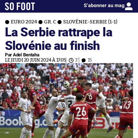
S’abonner au mag
EURO 2024
GR. C
SLOVÉNIE-SERBIE (1-1)
La Serbie rattrape la
Slovénie au finish
Par Adel Bentaha
LE JEUDI 20 JUIN 2024 À 17:05
3'
15