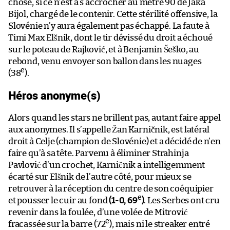
chose, si ce n’est à s’accrocher au mètre 90 de Jaka
Bijol, chargé de le contenir. Cette stérilité offensive, la
Slovénie n’y aura également pas échappé. La faute à
Timi Max Elšnik, dont le tir dévissé du droit a échoué
sur le poteau de Rajković, et à Benjamin Šeško, au
rebond, venu envoyer son ballon dans les nuages
e
(38
).
Héros anonyme(s)
Alors quand les stars ne brillent pas, autant faire appel
aux anonymes. Il s’appelle Žan Karničnik, est latéral
droit à Celje (champion de Slovénie) et a décidé de n’en
faire qu’à sa tête. Parvenu à éliminer Strahinja
Pavlović d’un crochet, Karničnik a intelligemment
écarté sur Elšnik de l’autre côté, pour mieux se
retrouver à la réception du centre de son coéquipier
e
et pousser le cuir au fond
(1-0, 69
)
. Les Serbes ont cru
revenir dans la foulée, d’une volée de Mitrović
e
fracassée sur la barre (72
), mais ni le streaker entré