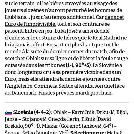
sur le terrain, ni les bières envoyées au visage des
joueurs slovènes n’auront perturbé les hommes de
Ljubljana… jusqu’au temps additionnel. Car
dans cet
Euro de l’imprévisible
, tout et son contraire se
passent. Entré en jeu, Luka Jović a ainsi décidé
d’endosser le costume de héros que le Real Madrid ne
lui a jamais offert. En sautant plus haut que tout le
monde à la suite du dernier corner du match, afin de
scotcher Oblak sur sa ligne et de libérer la foule rouge
e
entassée dans les tribunes
(1-1, 90
+5)
. La Slovénie a
donc longtemps cru à sa première victoire dans un
Euro, mais elle attendra la dernière journée contre
l’Angleterre. Comme la Serbie attendra son duel face
au Danemark. Finales prévues mardi prochain.
Slovénie (4-4-2)
: Oblak – Karničnik, Drkušić, Bijol,
Janža – Stojanović, Gnezda Čerin, Elšnik (David
e
e
Brekalo, 90
+1), Mlakar (Gorenc Stanković, 64
) –
e
Šporar, Šeško (Vipotnik, 76
).
Sélectionneur
: Matjaž