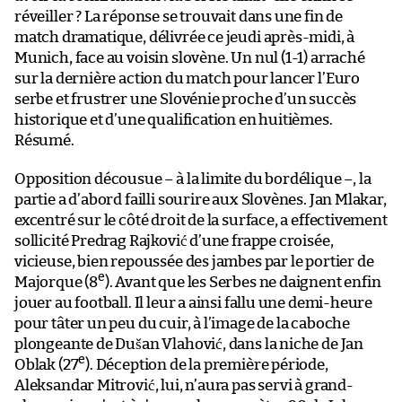
réveiller ? La réponse se trouvait dans une fin de
match dramatique, délivrée ce jeudi après-midi, à
Munich, face au voisin slovène. Un nul (1-1) arraché
sur la dernière action du match pour lancer l’Euro
serbe et frustrer une Slovénie proche d’un succès
historique et d’une qualification en huitièmes.
Résumé.
Opposition décousue – à la limite du bordélique –, la
partie a d’abord failli sourire aux Slovènes. Jan Mlakar,
excentré sur le côté droit de la surface, a effectivement
sollicité Predrag Rajković d’une frappe croisée,
vicieuse, bien repoussée des jambes par le portier de
e
Majorque (8
). Avant que les Serbes ne daignent enfin
jouer au football. Il leur a ainsi fallu une demi-heure
pour tâter un peu du cuir, à l’image de la caboche
plongeante de Dušan Vlahović, dans la niche de Jan
e
Oblak (27
). Déception de la première période,
Aleksandar Mitrović, lui, n’aura pas servi à grand-