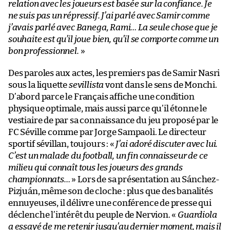
relation avec les joueurs est basée sur la confiance. Je
ne suis pas un répressif. J’ai parlé avec Samir comme
j’avais parlé avec Banega, Rami… La seule chose que je
souhaite est qu’il joue bien, qu’il se comporte comme un
bon professionnel.
»
Des paroles aux actes, les premiers pas de Samir Nasri
sous la liquette
sevillista
vont dans le sens de Monchi.
D’abord parce le Français affiche une condition
physique optimale, mais aussi parce qu’il étonne le
vestiaire de par sa connaissance du jeu proposé par le
FC Séville comme par Jorge Sampaoli. Le directeur
sportif sévillan, toujours : «
J’ai adoré discuter avec lui.
C’est un malade du football, un fin connaisseur de ce
milieu qui connaît tous les joueurs des grands
championnats…
» Lors de sa présentation au Sánchez-
Pizjuán, même son de cloche : plus que des banalités
ennuyeuses, il délivre une conférence de presse qui
déclenche l’intérêt du peuple de Nervion. «
Guardiola
a essayé de me retenir jusqu’au dernier moment, mais il