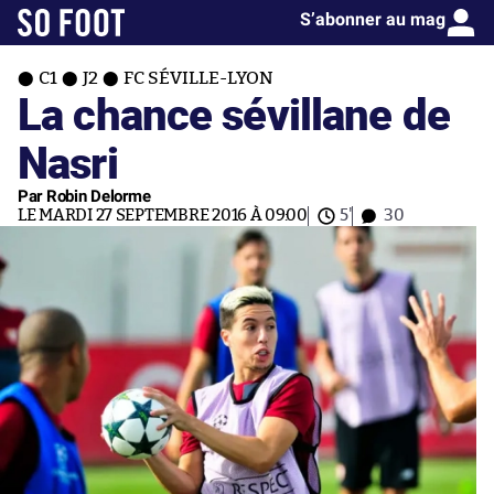
S’abonner au mag
C1
J2
FC SÉVILLE-LYON
La chance sévillane de
Nasri
Par Robin Delorme
LE MARDI 27 SEPTEMBRE 2016 À 09:00
5'
30