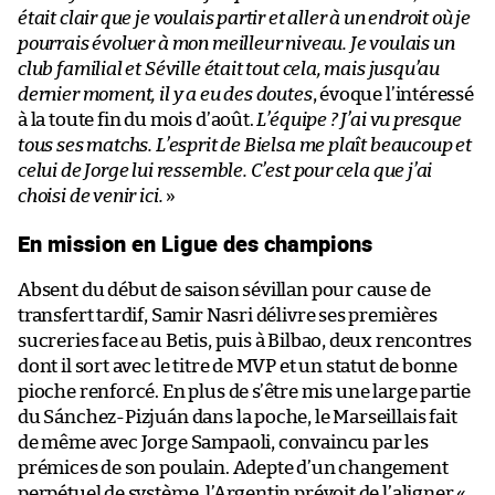
était clair que je voulais partir et aller à un endroit où je
pourrais évoluer à mon meilleur niveau. Je voulais un
club familial et Séville était tout cela, mais jusqu’au
dernier moment, il y a eu des doutes
, évoque l’intéressé
à la toute fin du mois d’août.
L’équipe ? J’ai vu presque
tous ses matchs. L’esprit de Bielsa me plaît beaucoup et
celui de Jorge lui ressemble. C’est pour cela que j’ai
choisi de venir ici.
»
En mission en Ligue des champions
Absent du début de saison sévillan pour cause de
transfert tardif, Samir Nasri délivre ses premières
sucreries face au Betis, puis à Bilbao, deux rencontres
dont il sort avec le titre de MVP et un statut de bonne
pioche renforcé. En plus de s’être mis une large partie
du Sánchez-Pizjuán dans la poche, le Marseillais fait
de même avec Jorge Sampaoli, convaincu par les
prémices de son poulain. Adepte d’un changement
perpétuel de système, l’Argentin prévoit de l’aligner «