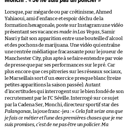
Lorsque, par mégarde ou par crétinisme, Ahmed
Yahiaoui, ami d’enfance et espoir déchu de la
formation hexagonale, poste sur Instagram une vidéo
présentant ses vacances
made in Las Vegas
, Samir
Nasri y fait son apparition entre une bouteille d’alcool
et des pochons de marijuana. Une vidéo qui entraîne
une rentrée médiatique fracassante pour le joueur de
Manchester City, plus apte à se faire entendre par voie
de presse que par ses performances sur le pré. Car
plus encore que ces pitreries sur les réseaux sociaux,
le Marseillais sort d’un exercice presque blanc (treize
petites apparitions la saison passée). Autant
d’incertitudes qui interrogent sur le bien fondé de son
recrutement par le FC Séville. Interrogé sur ce sujet
par la Cadena Ser, Monchi, directeur sportif star des
Palanganas
, la joue franc-jeu : «
Cela fait seize ans que
je fais ce métier et l’une des premières choses que je me
suis promises, c’est de ne pas être un policier. Ma