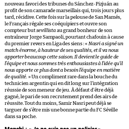
nouveau favori des tribunes du Sánchez-Pizjuán au
profit de son camarade marseillais qui, trois jours plus
tard, récidive. Cette fois sur la pelouse de San Mamés,
le Français régale ses coéquipiers et ouvre son
compteur but
sevillista
au grand bonheur de son
entraîneur Jorge Sampaoli, pourtant chafouin à cause
du premier revers en Liga des siens : «
Nasri a signé un
match énorme, à hauteur de ses qualités, et il va nous
apporter beaucoup cette saison. Il devient le guide de
l’équipe et nous sommes très enthousiastes à l’idée qu’il
nous apporte ce plus dont a besoin l’équipe en matière
de qualité.
» Un compliment rare dans la bouche du
technicien argentin qui en dit long sur l’intégration
réussie de son meneur de jeu. À défaut d’être déjà
gagné, le pari de son recrutement prend des airs de
réussite. Tout du moins, Samir Nasri peut déjà se
targuer de s’être mis une bonne partie du FC Séville
dans sa poche.
Monchi : «
Je ne suis pas un policier
»