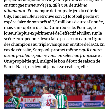
en tant que meneur de jeu, ailier, ou deuxième
attaquant
» . En manque de temps de jeu du côté de
City, l’ancien Bleu retrouve son QI football perdu et
espère faire de son prêt (à 3,5 millions d’euros l’année,
mais sans option d’achat) une réussite. Pour ce, le
joueur le plus expérimenté de l’effectif sévillan sur la
scène européenne devra faire passer un cap en Ligue
des champions au triple vainqueur en titre de la C3. En
cas de réussite, Sampaoli promet même «
qu’il n’aura
aucun problème pour revenir en sélection française
» .
Une prophétie qui, malgré le bon début de saison de
Samir Nasri, ne devrait jamais se réaliser, elle.