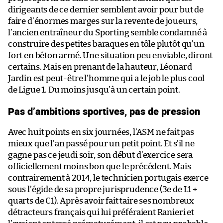
dirigeants de ce dernier semblent avoir pour but de
faire d’énormes marges sur la revente de joueurs,
l’ancien entraîneur du Sporting semble condamné à
construire des petites baraques en tôle plutôt qu’un
fort en béton armé. Une situation peu enviable, diront
certains. Mais en prenant de la hauteur, Léonard
Jardin est peut-être l’homme qui a le job le plus cool
de Ligue 1. Du moins jusqu’à un certain point.
Pas d’ambitions sportives, pas de pression
Avec huit points en six journées, l’ASM ne fait pas
mieux que l’an passé pour un petit point. Et s’il ne
gagne pas ce jeudi soir, son début d’exercice sera
officiellement moins bon que le précédent. Mais
contrairement à 2014, le technicien portugais exerce
sous l’égide de sa propre jurisprudence (3e de L1 +
quarts de C1). Après avoir fait taire ses nombreux
détracteurs français qui lui préféraient Ranieri et