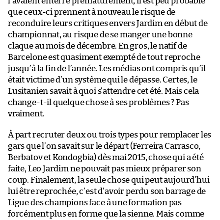
l’avaient enterré prématurément, il est peu probable
que ceux-ci prennent à nouveau le risque de
reconduire leurs critiques envers Jardim en début de
championnat, au risque de se manger une bonne
claque au mois de décembre. En gros, le natif de
Barcelone est quasiment exempté de tout reproche
jusqu’à la fin de l’année. Les médias ont compris qu’il
était victime d’un système qui le dépasse. Certes, le
Lusitanien savait à quoi s’attendre cet été. Mais cela
change-t-il quelque chose à ses problèmes ? Pas
vraiment.
À part recruter deux ou trois types pour remplacer les
gars que l’on savait sur le départ (Ferreira Carrasco,
Berbatov et Kondogbia) dès mai 2015, chose qui a été
faite, Leo Jardim ne pouvait pas mieux préparer son
coup. Finalement, la seule chose qui peut aujourd’hui
lui être reprochée, c’est d’avoir perdu son barrage de
Ligue des champions face à une formation pas
forcément plus en forme que la sienne. Mais comme