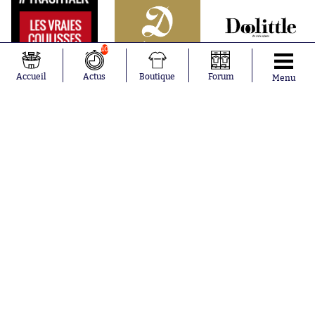
10
Accueil
Actus
Boutique
Forum
Menu
Abonnements
Contacts
La boutique SO PRESS
Mentions légales
Conditions générales d'utilisation
Publicité
Consentement RGPD
Recrutement
Joueurs en
Équipes en
tendance
tendance
Lionel Messi
Paris Saint-
Maghnes
Germain
Akliouche
Real Madrid