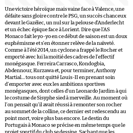
Une victoire héroïque mais vaine face à Valence, une
défaite sans gloire contre le PSG, un succès chanceux
devant le Gazélec, un nul sur la pelouse d’Anderlecht
et un échec épique face à Lorient. Dire que l’AS
Monaco fait le yo-yo en ce début de saison est un doux
euphémisme et s’en étonner relève de la naïveté.
Comme à l’été 2014, un cyclone a frappé le Rocher et
emporté avec lui la moitié des cadres de l’effectif
monégasque. Ferreira Carrasco, Kondogbia,
Abdennour, Kurzawa et, pour terminer, Anthony
Martial… tous ont quitté Louis-II en prenant soin
d’emporter avec eux les ambitions sportives
monégasques, dont celles d’un Leonardo Jardim à qui
le costume de Sisyphe sied à merveille. Au moment où
l’on pensait qu’il avait réussi à remonter son rocher
au sommet de la colline, ce dernier est redescendu au
point mort, voire plus bas encore. Le destin du
Portugais à Monaco se précise en même temps que le
projet sportif du club se dessine. Sachant que les