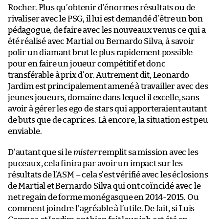
Rocher. Plus qu’obtenir d’énormes résultats ou de
rivaliser avec le PSG, il lui est demandé d’être un bon
pédagogue, de faire avec les nouveaux venus ce qui a
été réalisé avec Martial ou Bernardo Silva, à savoir
polir un diamant brut le plus rapidement possible
pour en faire un joueur compétitif et donc
transférable à prix d’or. Autrement dit, Leonardo
Jardim est principalement amené à travailler avec des
jeunes joueurs, domaine dans lequel il excelle, sans
avoir à gérer les ego de stars qui apporteraient autant
de buts que de caprices. Là encore, la situation est peu
enviable.
D’autant que si le
mister
remplit sa mission avec les
puceaux, cela finira par avoir un impact sur les
résultats de l’ASM – cela s’est vérifié avec les éclosions
de Martial et Bernardo Silva qui ont coïncidé avec le
net regain de forme monégasque en 2014-2015. Ou
comment joindre l’agréable à l’utile. De fait, si Luis