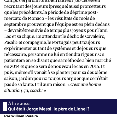
Campos et Jardim ont bien fait leur job cet été en
recrutant des joueurs (presque) aussi prometteurs
que les précédents, la période de déprime post-
mercato de Monaco – les résultats du mois de
septembre prouvent que l’équipe est en plein dedans
– devrait être suivie de temps plus joyeux pour l’ami
Leo et sa clique. En attendant le déclic de Cavaleiro,
Pašalić et compagnie, le Portugais peut toujours
expérimenter autant de systèmes et de joueurs que
nécessaire, personne ne lui en tiendra rigueur. On
patientera en se disant que sa méthode a bien marché
en 2014 et que ce sera de nouveau le cas en 2015. Et
puis, même s’il venait à se planter pour sa deuxième
saison, Jardim pourra toujours arguer que ce n’était
pas de sa faute. Et il aura raison. «
C’est une bonne
situation, ça, coach?
»
Qui était Jorge Messi, le père de Lionel ?
Par William Pereira