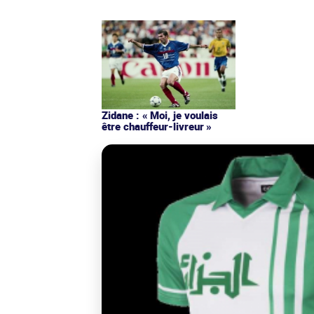
Zidane : « Moi, je voulais
être chauffeur-livreur »