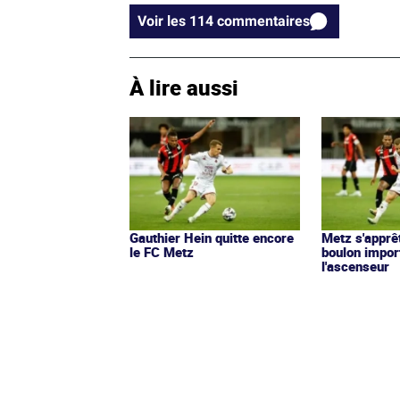
Voir les 114 commentaires
À lire aussi
Gauthier Hein quitte encore
Metz s'apprê
le FC Metz
boulon import
l'ascenseur