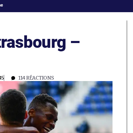
ne
Strasbourg –
45
114
RÉACTIONS