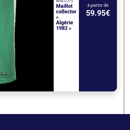
MAILLOTS
Maillot
à partir de
collector
59.95€
«
Algérie
1982 »