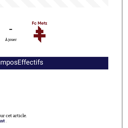
-
À jouer
ompos
Effectifs
r cet article.
ant
.