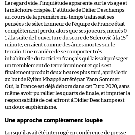
Le regard vide, l’inquiétude apparente sur le visage et
la mâchoire crispée. L’attitude de Didier Deschamps
au cours de la première mi-temps trahissait ses
pensées : le sélectionneur de l’équipe de France était
complètement perdu, alors que ses joueurs, menés 0-
e
1 à la suite de l’ouverture du score de Seferović à la 15
minute, erraient comme des âmes mortes sur le
terrain. Une manière de se comporter très
inhabituelle du tacticien français qui laissait présager
un tremblement de terre imminent et qui s’est
finalement produit deux heures plus tard, après le tir
au but de Kylian Mbappé arrêté par Yann Sommer.
Oui, la France est déjà dehors dans cet Euro 2020, sans
même avoir pu rallier les quarts de finale, et imputer la
responsabilité de cet affront à Didier Deschamps est
un doux euphémisme.
Une approche complètement loupée
Lorsqu’il avait été interrogé en conférence de presse