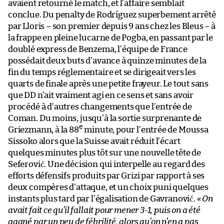
avaient retourné le match, et l’affaire semblait
conclue. Du penalty de Rodríguez superbement arrêté
par Lloris – son premier depuis 9 ans chez les Bleus – à
la frappe en pleine lucarne de Pogba, en passant par le
doublé express de Benzema, l’équipe de France
possédait deux buts d’avance à quinze minutes de la
fin du temps réglementaire et se dirigeait vers les
quarts de finale après une petite frayeur. Le tout sans
que DD n’ait vraiment agi en ce sens et sans avoir
procédé à d’autres changements que l’entrée de
Coman. Du moins, jusqu’à la sortie surprenante de
e
Griezmann, à la 88
minute, pour l’entrée de Moussa
Sissoko alors que la Suisse avait réduit l’écart
quelques minutes plus tôt sur une nouvelle tête de
Seferović. Une décision qui interpelle au regard des
efforts défensifs produits par Grizi par rapport à ses
deux compères d’attaque, et un choix puni quelques
instants plus tard par l’égalisation de Gavranović.
« On
avait fait ce qu’il fallait pour mener 3-1, puis on a été
gagné par un peu de fébrilité, alors qu’on n’en a pas