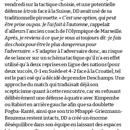
vendredi sur la tactique choisie, et une potentielle
défense à trois face à la Suisse, DD avait usé de sa
traditionnelle pirouette.
« C’est une option, qui peut
être prise ou pas. Je l’ai fait à l’automne
, rappelait
d’ailleurs l’ancien coach de l’Olympique de Marseille.
Après, je reviens à ce que je vous ai toujours dit : je fais
des choix pour être le plus dangereux pour
l’adversaire. »
S’adapter à l’adversaire donc, au risque
de se lancer sur un schéma tactique qu’il n’a en effet
utilisé qu’à deux reprises en Ligue des nations (pour
deux succès, 0-1 en Suède et 4-2 face à la Croatie), tel
est le pari osé qu’a décidé de prendre Deschamps. Une
approche du match qui traduisait déjà son
scepticisme quant à cette rencontre, car en refusant
délibérément une défense à quatre avec Kimpembe
ou Rabiot en arrière gauche afin que sa doublette
Pogba-Kanté, ainsi que son trio Mbappé-Griezmann-
Benzema restent intacts, DD a créé un énorme
déséquilibre dans son équipe en laissant des espaces