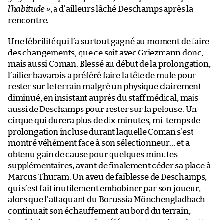
l’habitude »
, a d’ailleurs lâché Deschamps après la
rencontre.
Une fébrilité qui l’a surtout gagné au moment de faire
des changements, que ce soit avec Griezmann donc,
mais aussi Coman. Blessé au début de la prolongation,
l’ailier bavarois a préféré faire la tête de mule pour
rester sur le terrain malgré un physique clairement
diminué, en insistant auprès du staff médical, mais
aussi de Deschamps pour rester sur la pelouse. Un
cirque qui durera plus de dix minutes, mi-temps de
prolongation incluse durant laquelle Coman s’est
montré véhément face à son sélectionneur… et a
obtenu gain de cause pour quelques minutes
supplémentaires, avant de finalement céder sa place à
Marcus Thuram. Un aveu de faiblesse de Deschamps,
qui s’est fait inutilement embobiner par son joueur,
alors que l’attaquant du Borussia Mönchengladbach
continuait son échauffement au bord du terrain,