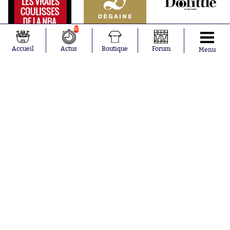
10
Accueil
Actus
Boutique
Forum
Menu
Abonnements
Contacts
La boutique SO PRESS
Mentions légales
Conditions générales d'utilisation
Publicité
Consentement RGPD
Recrutement
Joueurs en
Équipes en
tendance
tendance
Mohamed
Chelsea
Salah
Paris Saint-
Mykhailo
Germain
Mudryk
Bordeaux
Neymar
Olympique