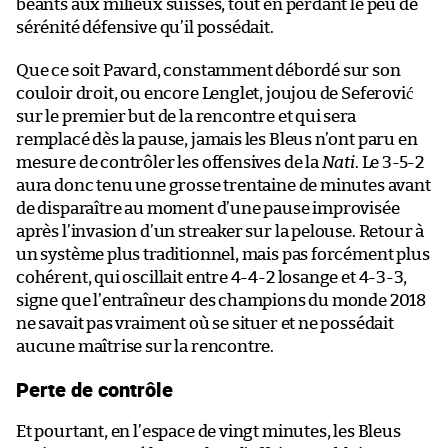
béants aux milieux suisses, tout en perdant le peu de
sérénité défensive qu’il possédait.
Que ce soit Pavard, constamment débordé sur son
couloir droit, ou encore Lenglet, joujou de Seferović
sur le premier but de la rencontre et qui sera
remplacé dès la pause, jamais les Bleus n’ont paru en
mesure de contrôler les offensives de la
Nati
. Le 3-5-2
aura donc tenu une grosse trentaine de minutes avant
de disparaître au moment d’une pause improvisée
après l’invasion d’un streaker sur la pelouse. Retour à
un système plus traditionnel, mais pas forcément plus
cohérent, qui oscillait entre 4-4-2 losange et 4-3-3,
signe que l’entraîneur des champions du monde 2018
ne savait pas vraiment où se situer et ne possédait
aucune maîtrise sur la rencontre.
Perte de contrôle
Et pourtant, en l’espace de vingt minutes, les Bleus