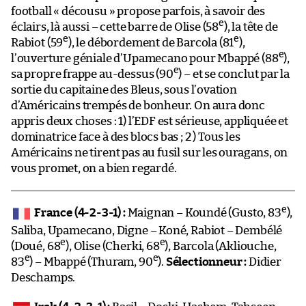
e
e
Rabiot (59
), le débordement de Barcola (81
),
e
l’ouverture géniale d’Upamecano pour Mbappé (88
),
e
sa propre frappe au-dessus (90
) – et se conclut par la
sortie du capitaine des Bleus, sous l’ovation
d’Américains trempés de bonheur. On aura donc
appris deux choses : 1) l’EDF est sérieuse, appliquée et
dominatrice face à des blocs bas ; 2 ) Tous les
Américains ne tirent pas au fusil sur les ouragans, on
vous promet, on a bien regardé.
e
France (4-2-3-1) :
Maignan – Koundé (Gusto, 83
),
Saliba, Upamecano, Digne – Koné, Rabiot – Dembélé
e
e
(Doué, 68
), Olise (Cherki, 68
), Barcola (Akliouche,
e
e
83
) – Mbappé (Thuram, 90
).
Sélectionneur :
Didier
Deschamps.
Irak (4-2-3-1) :
Basil – Doski, Hashem, Tahseen
e
e
(Sulaka, 60
), Ali – Ismaheel (Amyn, 60
), Al Ammari
e
e
(Sher, 68
) – Qasem, Iqbal, Bayesh (Farji, 69
) –