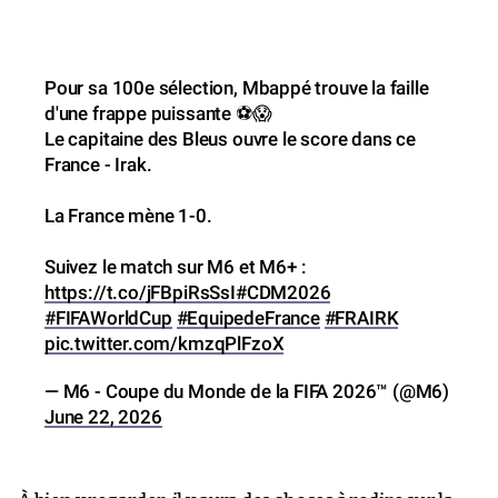
Pour sa 100e sélection, Mbappé trouve la faille
d'une frappe puissante ⚽️😱
Le capitaine des Bleus ouvre le score dans ce
France - Irak.
La France mène 1-0.
Suivez le match sur M6 et M6+ :
https://t.co/jFBpiRsSsI
#CDM2026
#FIFAWorldCup
#EquipedeFrance
#FRAIRK
pic.twitter.com/kmzqPlFzoX
— M6 - Coupe du Monde de la FIFA 2026™ (@M6)
June 22, 2026
À bien y regarder, il y aura des choses à redire sur la
première mi-temps de Dembélé, bien maîtrisé par