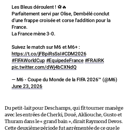
d'une frappe croisée et corse l'addition pour la
France.
La France mène 3-0.
Suivez le match sur M6 et M6+ :
https://t.co/jFBpiRsSsI
#CDM2026
#FIFAWorldCup
#EquipedeFrance
#FRAIRK
pic.twitter.com/dWj4bCXNdQ
— M6 - Coupe du Monde de la FIFA 2026™ (@M6)
June 23, 2026
Du petit-lait pour Deschamps, qui fît tourner manège
avec les entrées de Cherki, Doué, Akliouche, Gusto et
Thuram dans le « grand bain », dirait Raymond Devos.
Cette deuxième période fut agrémentée de ce que le
football « décousu » propose parfois, à savoir des
e
éclairs, là aussi – cette barre de Olise (58
), la tête de