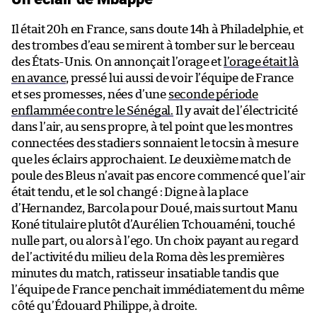
Il était 20h en France, sans doute 14h à Philadelphie, et
des trombes d’eau se mirent à tomber sur le berceau
des États-Unis. On annonçait l’orage et
l’orage était là
en avance
, pressé lui aussi de voir l’équipe de France
et ses promesses, nées d’une
seconde période
enflammée contre le Sénégal.
Il y avait de l’électricité
dans l’air, au sens propre, à tel point que les montres
connectées des stadiers sonnaient le tocsin à mesure
que les éclairs approchaient. Le deuxième match de
poule des Bleus n’avait pas encore commencé que l’air
était tendu, et le sol changé : Digne à la place
d’Hernandez, Barcola pour Doué, mais surtout Manu
Koné titulaire plutôt d’Aurélien Tchouaméni, touché
nulle part, ou alors à l’ego. Un choix payant au regard
de l’activité du milieu de la Roma dès les premières
minutes du match, ratisseur insatiable tandis que
l’équipe de France penchait immédiatement du même
côté qu’Édouard Philippe, à droite.