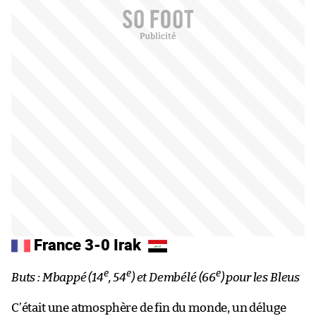
France 3-0 Irak
e
e
e
Buts : Mbappé (14
, 54
) et Dembélé (66
) pour les Bleus
C’était une atmosphère de fin du monde, un déluge