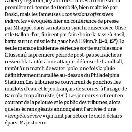
Doski, mais les fameuses
« connexions offensives
indirectes »
évoquées hier en conférence de presse
par Mbappé, dans sa natation synchronisée avec Olise
et le Ballon d’or, finirent par faire boire la tasse à Basil,
e
battu sur un missile du gauche à 119km/h
(1-0, 15
)
. La
seule menace irakienne sérieuse sortie sur blessure
(Hussein), la première période post-pause fraîcheur
ressembla tantôt à une attaque-défense de handball,
tantôt à un match de water-polo, une fois la pluie
définitivement installée au-dessus du Philadelphia
Stadium. Les tribunes se couvrirent de ponchos, les
maillots d’eau, et le jeu français de scories, à l’image de
e
Barcola, trop altruiste, (38
). Les joueurs sortirent en
courant de la pelouse et le public des tribunes, alors
que les écrans géants annonçaient l’arrivée d’une
«
tempête sévère
»
qui finit par zébrer le ciel d’éclairs
épars. Majestueux.
Leur tirer notre poncho