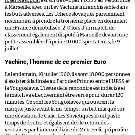
Josef Masopust
est sortie 0-2 par l’URSS au Vélodrome
à Marseille, avec un Lev Yachine infranchissable dans
les buts adverses. Les Tchécoslovaques parviennent
néanmoins à prendre la troisième place en dominant
une France démobilisée, 2-0 lors d’un match de
classement également disputé à Marseille devant une
petite assemblée d’à peine 10 000 spectateurs, le 9
juillet.
Yachine, l’homme de ce premier Euro
Le lendemain, 10 juillet 1960, ils sont 18 000 personnes
à assister à la finale au Parc des Princes entre l’URSS et
la Yougoslavie. L’issue de la rencontre est indécise et
le match va effectivement être serré pour durer 120
minutes. Ce sont les Yougoslaves qui ouvrent la
marque juste avant la mi-temps : un but marqué sur
une déviation de Galic. Les Soviétiques n’ont pas le
temps de douter et égalisent dès le retour des
vestiaires par l’intermédiaire de Metreveli, qui profite