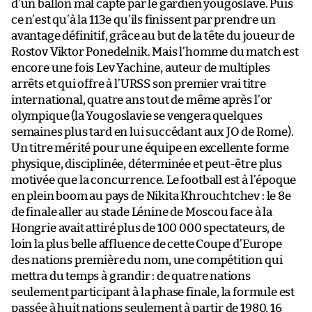
d’un ballon mal capté par le gardien yougoslave. Puis
ce n’est qu’à la 113e qu’ils finissent par prendre un
avantage définitif, grâce au but de la tête du joueur de
Rostov Viktor Ponedelnik. Mais l’homme du match est
encore une fois Lev Yachine, auteur de multiples
arrêts et qui offre à l’URSS son premier vrai titre
international, quatre ans tout de même après l’or
olympique (la Yougoslavie se vengera quelques
semaines plus tard en lui succédant aux JO de Rome).
Un titre mérité pour une équipe en excellente forme
physique, disciplinée, déterminée et peut-être plus
motivée que la concurrence. Le football est à l’époque
en plein boom au pays de Nikita Khrouchtchev : le 8e
de finale aller au stade Lénine de Moscou face à la
Hongrie avait attiré plus de 100 000 spectateurs, de
loin la plus belle affluence de cette Coupe d’Europe
des nations première du nom, une compétition qui
mettra du temps à grandir : de quatre nations
seulement participant à la phase finale, la formule est
passée à huit nations seulement à partir de 1980, 16