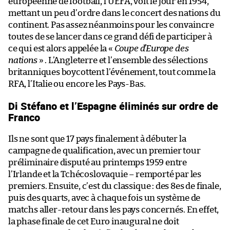
européenne de football, l’UEFA, voit le jour en 1954,
mettant un peu d’ordre dans le concert des nations du
continent. Pas assez néanmoins pour les convaincre
toutes de se lancer dans ce grand défi de participer à
ce qui est alors appelée la «
Coupe d’Europe des
nations
» . L’Angleterre et l’ensemble des sélections
britanniques boycottent l’événement, tout comme la
RFA, l’Italie ou encore les Pays-Bas.
Di Stéfano et l’Espagne éliminés sur ordre de
Franco
Ils ne sont que 17 pays finalement à débuter la
campagne de qualification, avec un premier tour
préliminaire disputé au printemps 1959 entre
l’Irlande et la Tchécoslovaquie – remporté par les
premiers. Ensuite, c’est du classique : des 8es de finale,
puis des quarts, avec à chaque fois un système de
matchs aller-retour dans les pays concernés. En effet,
la phase finale de cet Euro inaugural ne doit