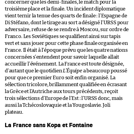
concerner que les demi-finales, le match pour la
troisième place et la finale. Un incident diplomatique
vient ternir la tenue des quarts de finale : l’Espagne de
Di Stéfano, dont le tirage au sort a désigné l’URSS pour
adversaire, refuse de se rendre à Moscou, sur ordre de
Franco. Les Soviétiques se qualifient ainsi sur tapis
vert et sans jouer pour cette phase finale organisée en
France. Il était à l’époque prévu que les quatre nations
concernées s’entendent pour savoir laquelle allait
accueillir l’événement. La France est toute désignée,
d’autant que le quotidien
L’Équipe
a beaucoup poussé
pour que ce premier Euro soit enfin organisé. La
sélection tricolore, brillamment qualifiée en écrasant
la Grèce et l’Autriche aux tours précédents, reçoit
trois sélections d’Europe de l’Est : l’URSS donc, mais
aussi la Tchécoslovaquie et la Yougoslavie. Joli
plateau.
La France sans Kopa et Fontaine