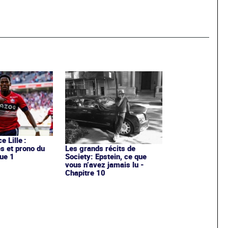
e Lille :
es et prono du
Les grands récits de
ue 1
Society: Epstein, ce que
vous n’avez jamais lu -
Chapitre 10