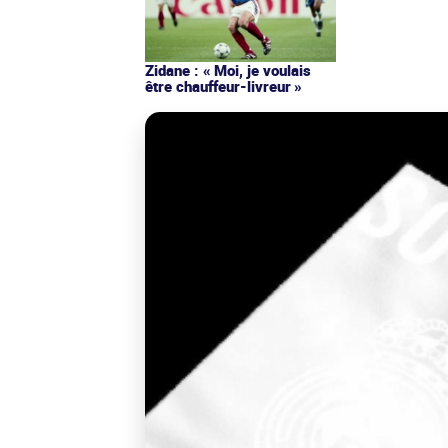
Zidane : « Moi, je voulais
être chauffeur-livreur »