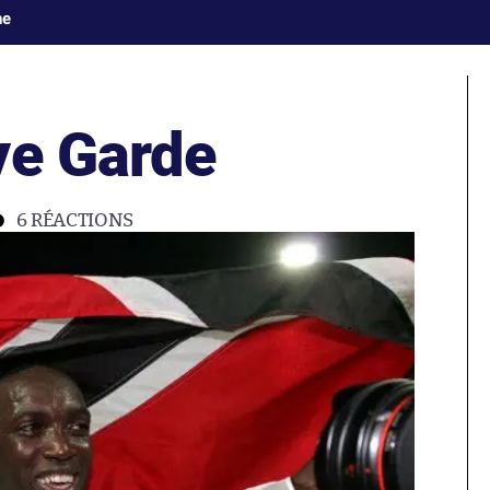
ne
ye Garde
6
RÉACTIONS