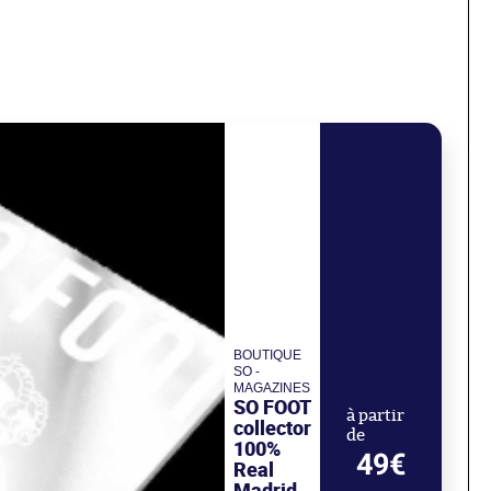
BOUTIQUE
SO -
MAGAZINES
SO FOOT
à partir
collector
de
100%
49€
Real
Madrid,