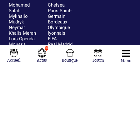
Mohamed
Chelsea
Salah
Paris Saint-
Mykhailo
Germain
Mudryk
Bordeaux
Neymar
Olympique
Khalis Merah
lyonnais
Loïs Openda
FIFA
Moussa
Real Madrid
10
Niakhaté
RC Strasbourg
Nicolás
AC Milan
Tagliafico
France
Accueil
Actus
Boutique
Forum
Menu
Pavel Šulc
RC Lens
Josh Maja
Gauthier Hein