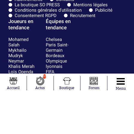
La boutique SO PRESS
Mentions légales
Conditions générales d'utilisation
Publicité
Consentement RGPD
Recrutement
Joueurs en
Équipes en
tendance
tendance
Mohamed
Chelsea
Salah
Paris Saint-
Mykhailo
Germain
Mudryk
Bordeaux
Neymar
Olympique
Khalis Merah
lyonnais
Loïs Openda
FIFA
Moussa
Real Madrid
10
Niakhaté
RC Strasbourg
Nicolás
AC Milan
Accueil
Actus
Boutique
Forum
Menu
Tagliafico
France
Pavel Šulc
RC Lens
Josh Maja
Gauthier Hein