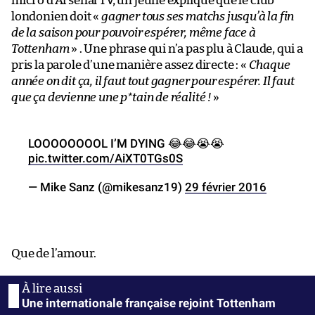
micro d’Arsenal TV, un jeune explique que le club
londonien doit «
gagner tous ses matchs jusqu’à la fin
de la saison pour pouvoir espérer, même face à
Tottenham
» . Une phrase qui n’a pas plu à Claude, qui a
pris la parole d’une manière assez directe : «
Chaque
année on dit ça, il faut tout gagner pour espérer. Il faut
que ça devienne une p*tain de réalité !
»
LOOOOOOOOL I’M DYING 😂😂😭😭
pic.twitter.com/AiXT0TGs0S
— Mike Sanz (@mikesanz19)
29 février 2016
Que de l’amour.
Une internationale française rejoint Tottenham