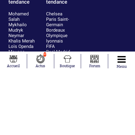
tendance
tendance
Mohamed
Chelsea
Salah
Paris Saint-
Mykhailo
Germain
Mudryk
Bordeaux
Neymar
Olympique
Khalis Merah
lyonnais
Loïs Openda
FIFA
Moussa
Real Madrid
10
Niakhaté
RC Strasbourg
Nicolás
AC Milan
Accueil
Actus
Boutique
Forum
Menu
Tagliafico
France
Pavel Šulc
RC Lens
Josh Maja
Gauthier Hein