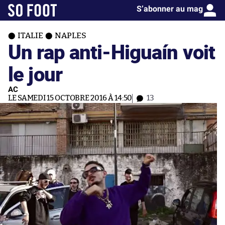
S’abonner au mag
ITALIE
NAPLES
Un rap anti-Higuaín voit
le jour
AC
LE SAMEDI 15 OCTOBRE 2016 À 14:50
13