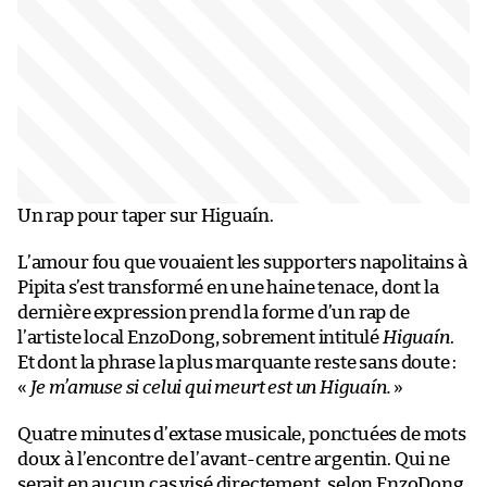
Un rap pour taper sur Higuaín.
L’amour fou que vouaient les supporters napolitains à
Pipita s’est transformé en une haine tenace, dont la
dernière expression prend la forme d’un rap de
l’artiste local EnzoDong, sobrement intitulé
Higuaín
.
Et dont la phrase la plus marquante reste sans doute :
«
Je m’amuse si celui qui meurt est un Higuaín.
»
Quatre minutes d’extase musicale, ponctuées de mots
doux à l’encontre de l’avant-centre argentin. Qui ne
serait en aucun cas visé directement, selon EnzoDong