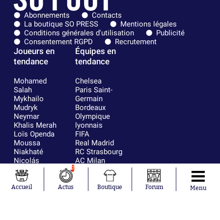
Abonnements
Contacts
La boutique SO PRESS
Mentions légales
Conditions générales d'utilisation
Publicité
Consentement RGPD
Recrutement
Joueurs en
Équipes en
tendance
tendance
Mohamed
Chelsea
Salah
Paris Saint-
Mykhailo
Germain
Mudryk
Bordeaux
Neymar
Olympique
Khalis Merah
lyonnais
Loïs Openda
FIFA
Moussa
Real Madrid
Niakhaté
RC Strasbourg
Nicolás
AC Milan
Tagliafico
France
0
Pavel Šulc
RC Lens
Josh Maja
Accueil
Actus
Boutique
Forum
Menu
Gauthier Hein