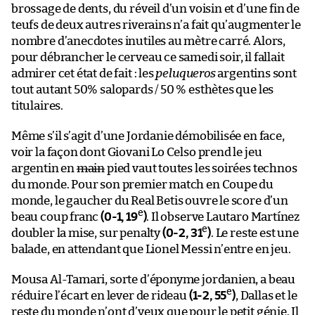
brossage de dents, du réveil d’un voisin et d’une fin de
teufs de deux autres riverains n’a fait qu’augmenter le
nombre d’anecdotes inutiles au mètre carré. Alors,
pour débrancher le cerveau ce samedi soir, il fallait
admirer cet état de fait : les
peluqueros
argentins sont
tout autant 50% salopards / 50 % esthètes que les
titulaires.
Même s’il s’agit d’une Jordanie démobilisée en face,
voir la façon dont Giovani Lo Celso prend le jeu
argentin en
main
pied vaut toutes les soirées technos
du monde. Pour son premier match en Coupe du
monde, le gaucher du Real Betis ouvre le score d’un
e
beau coup franc
(0-1, 19
)
. Il observe Lautaro Martínez
e
doubler la mise, sur penalty
(0-2, 31
)
. Le reste est une
balade, en attendant que Lionel Messi n’entre en jeu.
Mousa Al-Tamari, sorte d’éponyme jordanien, a beau
e
réduire l’écart en lever de rideau
(1-2, 55
)
, Dallas et le
reste du monde n’ont d’yeux que pour le petit génie. Il