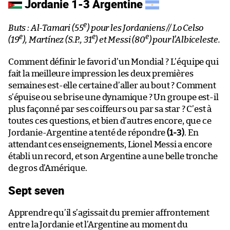
Jordanie 1-3 Argentine
e
Buts : Al-Tamari (55
) pour les Jordaniens // Lo Celso
e
e
e
(19
), Martínez (S.P., 31
) et Messi (80
) pour l’Albiceleste.
Comment définir le favori d’un Mondial ? L’équipe qui
fait la meilleure impression les deux premières
semaines est-elle certaine d’aller au bout ? Comment
s’épuise ou se brise une dynamique ? Un groupe est-il
plus façonné par ses coiffeurs ou par sa star ? C’est à
toutes ces questions, et bien d’autres encore, que ce
Jordanie-Argentine a tenté de répondre
(1-3)
. En
attendant ces enseignements, Lionel Messi a encore
établi un record, et son Argentine a une belle tronche
de gros d’Amérique.
Sept seven
Apprendre qu’il s’agissait du premier affrontement
entre la Jordanie et l’Argentine au moment du