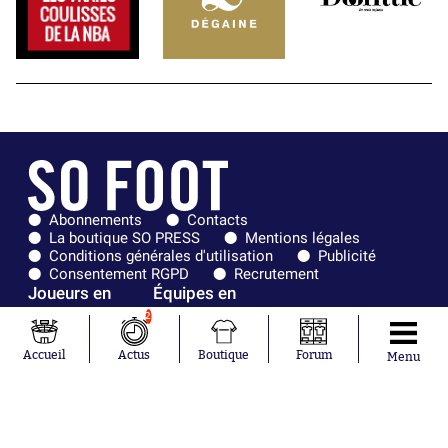
Abonnements
Contacts
La boutique SO PRESS
Mentions légales
Conditions générales d'utilisation
Publicité
Consentement RGPD
Recrutement
Joueurs en
Équipes en
tendance
tendance
2
Maghnes
Paris Saint-
Accueil
Actus
Boutique
Forum
Menu
Akliouche
Germain
Mohamed
Olympique de
Salah
Marseille
Lionel Messi
Real Madrid
Ferrán Torres
FIFA