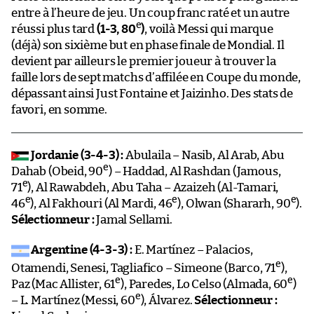
entre à l’heure de jeu. Un coup franc raté et un autre
e
réussi plus tard
(1-3, 80
)
, voilà Messi qui marque
(déjà) son sixième but en phase finale de Mondial. Il
devient par ailleurs le premier joueur à trouver la
faille lors de sept matchs d’affilée en Coupe du monde,
dépassant ainsi Just Fontaine et Jaizinho. Des stats de
favori, en somme.
Jordanie (3-4-3)
:
Abulaila – Nasib, Al Arab, Abu
e
Dahab (Obeid, 90
) – Haddad, Al Rashdan (Jamous,
e
71
), Al Rawabdeh, Abu Taha – Azaizeh (Al-Tamari,
e
e
e
46
), Al Fakhouri (Al Mardi, 46
), Olwan (Shararh, 90
).
Sélectionneur
:
Jamal Sellami.
Argentine (4-3-3)
:
E. Martínez – Palacios,
e
Otamendi, Senesi, Tagliafico – Simeone (Barco, 71
),
e
e
Paz (Mac Allister, 61
), Paredes, Lo Celso (Almada, 60
)
e
– L. Martínez (Messi, 60
), Álvarez.
Sélectionneur :