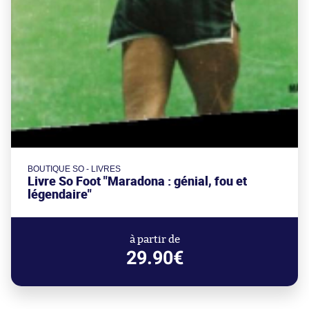
BOUTIQUE SO - LIVRES
Livre So Foot "Maradona : génial, fou et
légendaire"
à partir de
29.90€