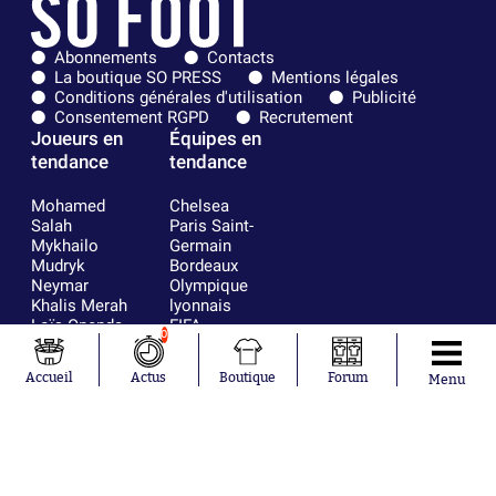
Abonnements
Contacts
La boutique SO PRESS
Mentions légales
Conditions générales d'utilisation
Publicité
Consentement RGPD
Recrutement
Joueurs en
Équipes en
tendance
tendance
Mohamed
Chelsea
Salah
Paris Saint-
Mykhailo
Germain
Mudryk
Bordeaux
Neymar
Olympique
Khalis Merah
lyonnais
Loïs Openda
FIFA
0
Moussa
Real Madrid
Niakhaté
RC Strasbourg
Accueil
Actus
Boutique
Forum
Menu
Nicolás
AC Milan
Tagliafico
France
Pavel Šulc
RC Lens
Josh Maja
Gauthier Hein