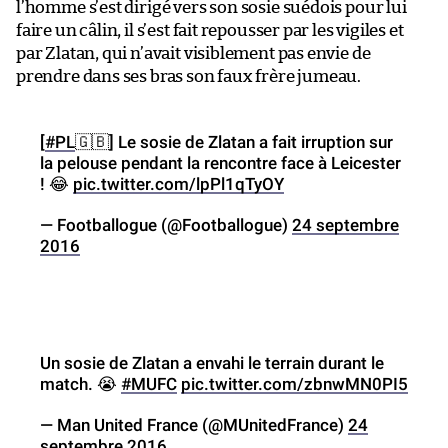
l’homme s’est dirigé vers son sosie suédois pour lui
faire un câlin, il s’est fait repousser par les vigiles et
par Zlatan, qui n’avait visiblement pas envie de
prendre dans ses bras son faux frère jumeau.
[
#PL
🇬🇧] Le sosie de Zlatan a fait irruption sur
la pelouse pendant la rencontre face à Leicester
! 😂
pic.twitter.com/lpPl1qTyOY
— Footballogue (@Footballogue)
24 septembre
2016
Un sosie de Zlatan a envahi le terrain durant le
match. 😭
#MUFC
pic.twitter.com/zbnwMN0PI5
— Man United France (@MUnitedFrance)
24
septembre 2016