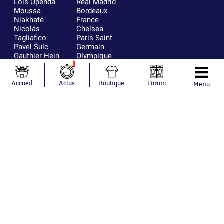
Loïs Openda
Real Madrid
Moussa
Bordeaux
Niakhaté
France
Nicolás
Chelsea
Tagliafico
Paris Saint-
Pavel Šulc
Germain
Gauthier Hein
Olympique
Lionel Messi
lyonnais
1
Gonzalo
AC Milan
García Torres
RC Strasbourg
Accueil
Actus
Boutique
Forum
Menu
Gio Reyna
RC Lens
Leandro
Paredes