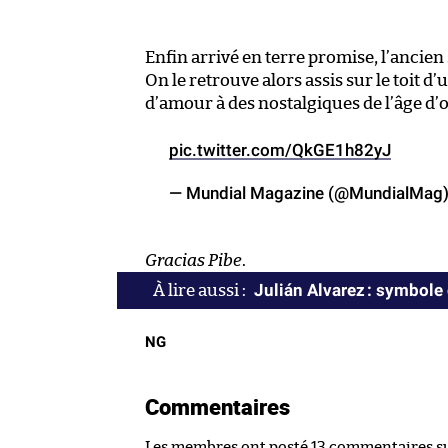
Enfin arrivé en terre promise, l’ancien
On le retrouve alors assis sur le toit 
d’amour à des nostalgiques de l’âge d’o
pic.twitter.com/QkGE1h82yJ
— Mundial Magazine (@MundialMag
Gracias Pibe
.
Julián Alvarez : symbole
NG
Commentaires
Les membres ont posté 13 commentaires sur