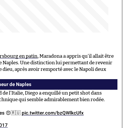
.
ersbourg en patin
, Maradona a appris qu’il allait être
 Naples. Une distinction lui permettant de revenir
 de dieu, après avoir remporté avec le Napoli deux
neur de Naples
 de l’Italie, Diego a enquillé un petit shot dans
e technique qui semble admirablement bien rodée.
res 😍🇷🇺
pic.twitter.com/bzQWlkcUfx
2017