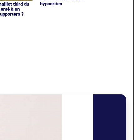
hypocrites
illot third du
enté à un
upporters ?