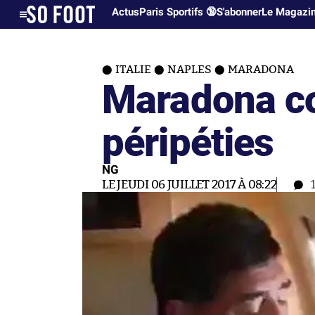
Actus
Paris Sportifs 🔞
S'abonner
Le Magazi
ITALIE
NAPLES
MARADONA
Maradona co
péripéties
NG
LE JEUDI 06 JUILLET 2017 À 08:22