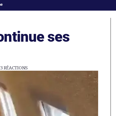
ne
ntinue ses
13
RÉACTIONS