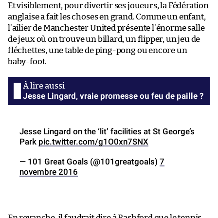
Et visiblement, pour divertir ses joueurs, la Fédération
anglaise a fait les choses en grand. Comme un enfant,
l’ailier de Manchester United présente l’énorme salle
de jeux où on trouve un billard, un flipper, un jeu de
fléchettes, une table de ping-pong ou encore un
baby-foot.
Jesse Lingard, vraie promesse ou feu de paille ?
Jesse Lingard on the ‘lit’ facilities at St George’s
Park
pic.twitter.com/g1O0xn7SNX
— 101 Great Goals (@101greatgoals)
7
novembre 2016
En revanche, il faudrait dire à Rashford que le tennis