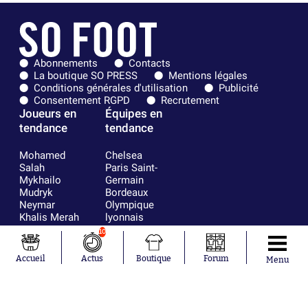
Abonnements
Contacts
La boutique SO PRESS
Mentions légales
Conditions générales d'utilisation
Publicité
Consentement RGPD
Recrutement
Joueurs en
Équipes en
tendance
tendance
Mohamed
Chelsea
Salah
Paris Saint-
Mykhailo
Germain
Mudryk
Bordeaux
Neymar
Olympique
Khalis Merah
lyonnais
Loïs Openda
FIFA
10
Moussa
Real Madrid
Niakhaté
RC Strasbourg
Accueil
Actus
Boutique
Forum
Menu
Nicolás
AC Milan
Tagliafico
France
Pavel Šulc
RC Lens
Josh Maja