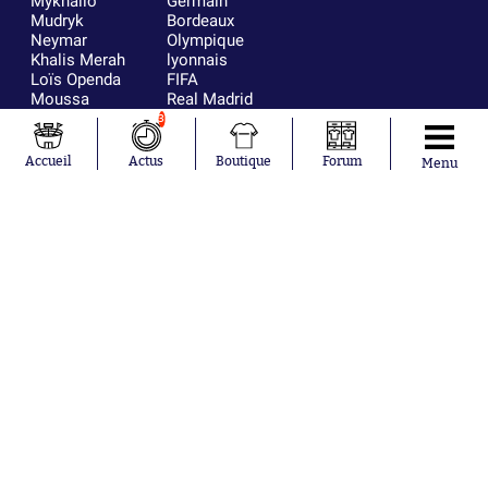
Mykhailo
Germain
Mudryk
Bordeaux
Neymar
Olympique
Khalis Merah
lyonnais
Loïs Openda
FIFA
Moussa
Real Madrid
Niakhaté
RC Strasbourg
3
Nicolás
AC Milan
Tagliafico
France
Accueil
Actus
Boutique
Forum
Menu
Pavel Šulc
RC Lens
Josh Maja
Gauthier Hein