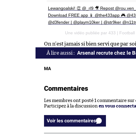
Lewangoalski! 👏 @_rl9 🎥 Repost @rou.ven_s
Download FREE app 📱 @the433app 🎮 @433fi
@d3fender | @playm10ker | @str9ker @n11t
Une vidéo publiée par 433 | Footbal
On n’est jamais si bien servi que par 
Arsenal recrute chez le 
MA
Commentaires
Les membres ont posté 1 commentaire sur ce
Participez à la discussion
en vous connect
Voir les commentaires