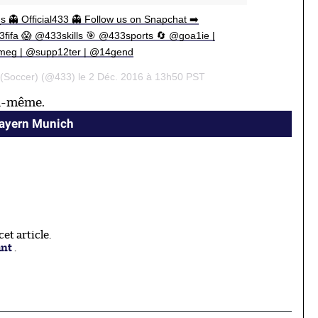
 👻 Official433 👻 Follow us on Snapchat ➡️
fa 😱 @433skills 🎯 @433sports 🔄 @goa1ie |
meg | @supp12ter | @14gend
l (Soccer) (@433) le 2 Déc. 2016 à 13h50 PST
soi-même.
Bayern Munich
t article.
ant
.