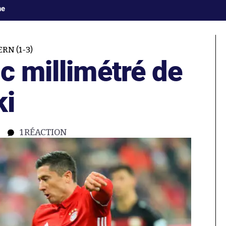
ne
RN (1-3)
c millimétré de
i
1
RÉACTION