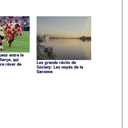
ueur entre le
Barça, qui
Les grands récits de
re rêver de
Society: Les noyés de la
Garonne