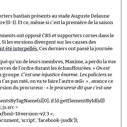
orters bastiais présents au stade Auguste Delaune
e (0-1). Et ce, même si c’est la première de la saison
tements ont opposé CRS et supporters corses dans le
 Si les versions divergent sur les causes des
nt été interpellés.
Ces derniers ont passé la journée
diqué qu’un de leurs membres, Maxime, a perdu la vue
 forces de l’ordre durant les échauffourées. «
On est
u groupe.
C’est une injustice énorme. Les policiers se
n t’as pas raté, on va te faire l’autre œil
«
» , avance ce
version du procureur : «
le procureur dit que c’est une
ElementsByTagName(s)[0]; if (d.getElementById(id))
; js.src =
#xfbml=1&version=v2.3 »;
ocument, ‘script’, ‘facebook-jssdk’));