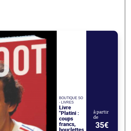
BOUTIQUE SO
- LIVRES
Livre
"Platini :
à partir
de
coups
35€
francs,
bouclettes