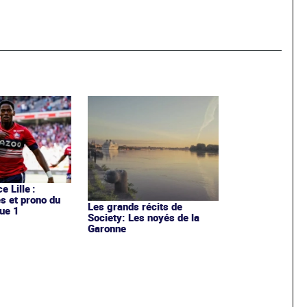
e Lille :
es et prono du
Les grands récits de
ue 1
Society: Les noyés de la
Garonne