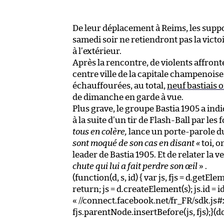
De leur déplacement à Reims, les supp
samedi soir ne retiendront pas la victoir
à l’extérieur.
Après la rencontre, de violents affron
centre ville de la capitale champenoise.
échauffourées, au total,
neuf bastiais o
de dimanche en garde à vue.
Plus grave, le groupe Bastia 1905 a in
à la suite d’un tir de Flash-Ball par les
tous en colère,
lance un porte-parole d
sont moqué de son cas en disant «
toi, o
leader de Bastia 1905. Et de relater la 
chute qui lui a fait perdre son œil
» .
(function(d, s, id) { var js, fjs = d.get
return; js = d.createElement(s); js.id = id
« //connect.facebook.net/fr_FR/sdk.js
fjs.parentNode.insertBefore(js, fjs);}(d