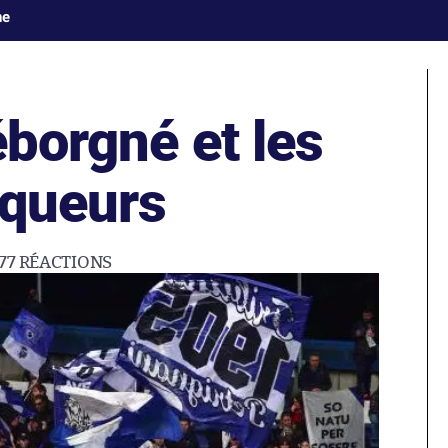
ne
éborgné et les
oqueurs
77
RÉACTIONS