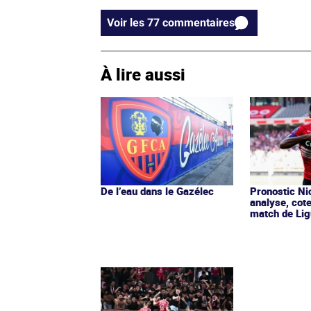
Voir les 77 commentaires
À lire aussi
De l’eau dans le Gazélec
Pronostic Nic
analyse, cot
match de Lig