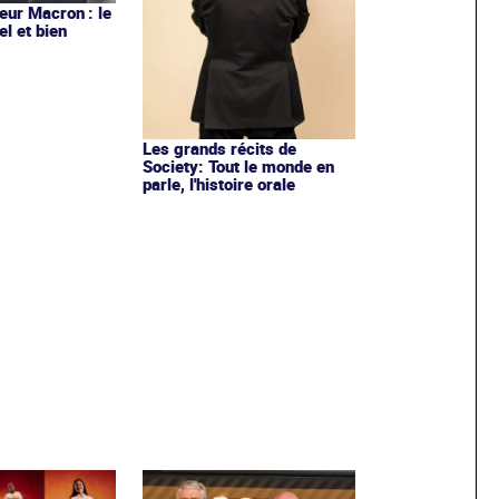
ur Macron : le
el et bien
Les grands récits de
Society: Tout le monde en
parle, l'histoire orale