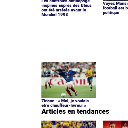
Les contrôles antidopage
Voyez Monsie
inopinés auprès des Bleus
football est b
ont été arrêtés avant le
politique
Mondial 1998
Zidane : « Moi, je voulais
être chauffeur-livreur »
Articles en tendances