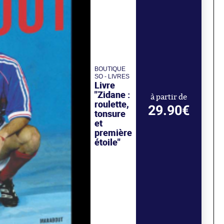
BOUTIQUE
SO - LIVRES
Livre
"Zidane :
à partir de
roulette,
29.90€
tonsure
et
première
étoile"