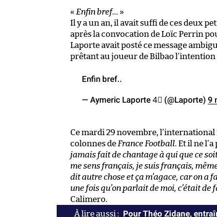
«
Enfin bref…
»
Il y a un an, il avait suffi de ces deux 
après la convocation de Loïc Perrin p
Laporte avait posté ce message ambigu
prêtant au joueur de Bilbao l’intention
Enfin bref..
— Aymeric Laporte 4⃣ (@Laporte)
9 
Ce mardi 29 novembre, l’international 
colonnes de
France Football
. Et il ne l
jamais fait de chantage à qui que ce soit.
me sens français, je suis français, même s
dit autre chose et ça m’agace, car on a fa
une fois qu’on parlait de moi, c’était de
Calimero.
Pour Théo Zidane, entraîn