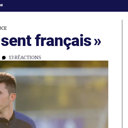
ne
NCE
 sent français
»
13
RÉACTIONS