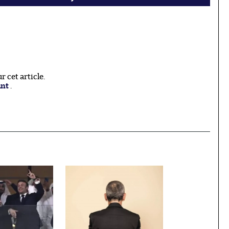
 cet article.
ant
.