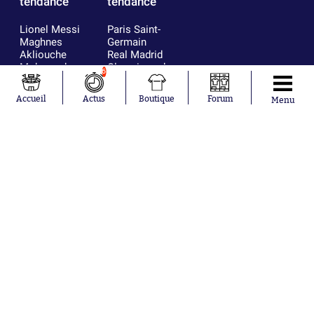
tendance
tendance
Lionel Messi
Paris Saint-
Maghnes
Germain
Akliouche
Real Madrid
Mohamed
Olympique de
6
Salah
Marseille
Neymar
FIFA
Accueil
Actus
Boutique
Forum
Menu
Julián Álvarez
FC Barcelone
Ferrán Torres
Argentine
Kilian Corredor
Olympique
Franco
lyonnais
Mastantuono
AS Monaco
Orel Mangala
RC Strasbourg
Rio Mavuba
Trabzonspor