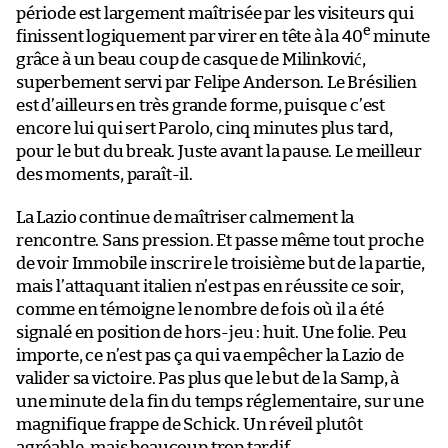
période est largement maîtrisée par les visiteurs qui
e
finissent logiquement par virer en tête à la 40
minute
grâce à un beau coup de casque de Milinković,
superbement servi par Felipe Anderson. Le Brésilien
est d’ailleurs en très grande forme, puisque c’est
encore lui qui sert Parolo, cinq minutes plus tard,
pour le but du break. Juste avant la pause. Le meilleur
des moments, paraît-il.
La Lazio continue de maîtriser calmement la
rencontre. Sans pression. Et passe même tout proche
de voir Immobile inscrire le troisième but de la partie,
mais l’attaquant italien n’est pas en réussite ce soir,
comme en témoigne le nombre de fois où il a été
signalé en position de hors-jeu : huit. Une folie. Peu
importe, ce n’est pas ça qui va empêcher la Lazio de
valider sa victoire. Pas plus que le but de la Samp, à
une minute de la fin du temps réglementaire, sur une
magnifique frappe de Schick. Un réveil plutôt
agréable, mais beaucoup trop tardif.