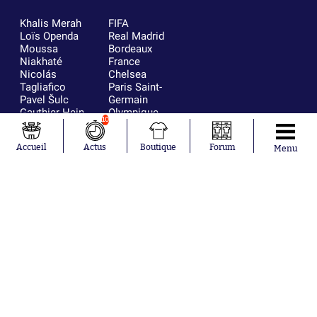
Khalis Merah
FIFA
Loïs Openda
Real Madrid
Moussa
Bordeaux
Niakhaté
France
Nicolás
Chelsea
Tagliafico
Paris Saint-
Pavel Šulc
Germain
Gauthier Hein
Olympique
10
Lionel Messi
lyonnais
Gonzalo
AC Milan
Accueil
Actus
Boutique
Forum
García Torres
RC Strasbourg
Menu
Gio Reyna
RC Lens
Leandro
Paredes