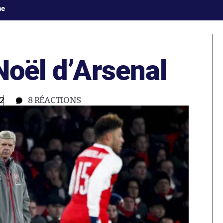
ne
Noël d’Arsenal
2
8
RÉACTIONS