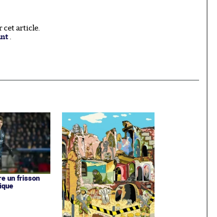
cet article.
ant
.
re un frisson
ique