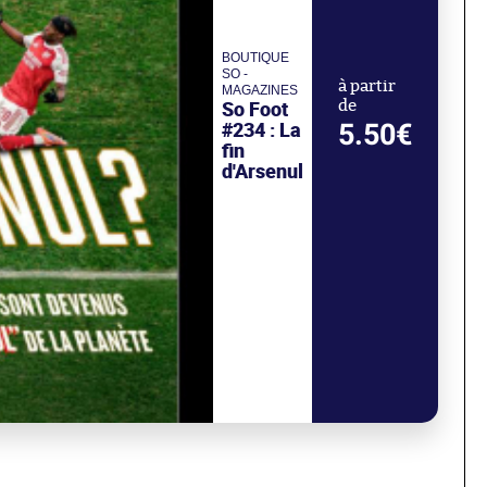
BOUTIQUE
SO -
à partir
MAGAZINES
So Foot
de
#234 : La
5.50€
fin
d'Arsenul