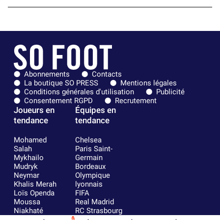
Abonnements
Contacts
La boutique SO PRESS
Mentions légales
Conditions générales d'utilisation
Publicité
Consentement RGPD
Recrutement
Joueurs en
Équipes en
tendance
tendance
Mohamed
Chelsea
Salah
Paris Saint-
Mykhailo
Germain
Mudryk
Bordeaux
Neymar
Olympique
Khalis Merah
lyonnais
Loïs Openda
FIFA
Moussa
Real Madrid
Niakhaté
RC Strasbourg
Nicolás
AC Milan
4