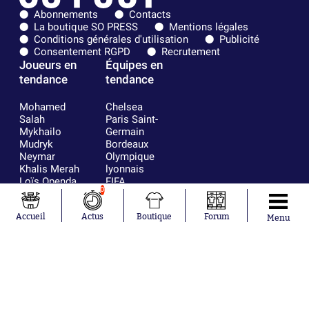
Abonnements
Contacts
La boutique SO PRESS
Mentions légales
Conditions générales d'utilisation
Publicité
Consentement RGPD
Recrutement
Joueurs en
Équipes en
tendance
tendance
Mohamed
Chelsea
Salah
Paris Saint-
Mykhailo
Germain
Mudryk
Bordeaux
Neymar
Olympique
Khalis Merah
lyonnais
Loïs Openda
FIFA
0
Moussa
Real Madrid
Niakhaté
RC Strasbourg
Accueil
Actus
Boutique
Forum
Nicolás
AC Milan
Menu
Tagliafico
France
Pavel Šulc
RC Lens
Josh Maja
Gauthier Hein