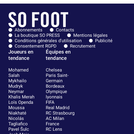
Abonnements
Contacts
La boutique SO PRESS
Mentions légales
Conditions générales d'utilisation
Publicité
Consentement RGPD
Recrutement
Joueurs en
Équipes en
tendance
tendance
Mohamed
Chelsea
Salah
Paris Saint-
Mykhailo
Germain
Mudryk
Bordeaux
Neymar
Olympique
Khalis Merah
lyonnais
Loïs Openda
FIFA
Moussa
Real Madrid
Niakhaté
RC Strasbourg
Nicolás
AC Milan
Tagliafico
France
Pavel Šulc
RC Lens