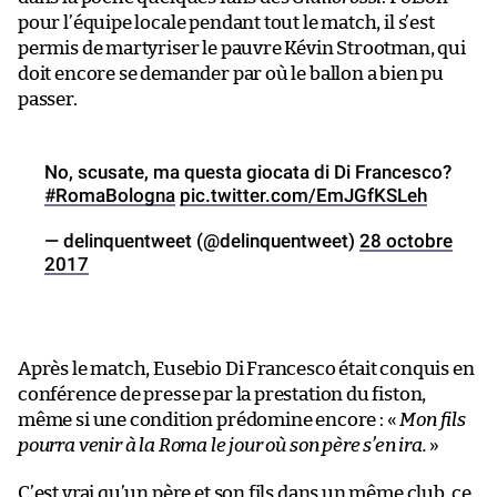
pour l’équipe locale pendant tout le match, il s’est
permis de martyriser le pauvre Kévin Strootman, qui
doit encore se demander par où le ballon a bien pu
passer.
No, scusate, ma questa giocata di Di Francesco?
#RomaBologna
pic.twitter.com/EmJGfKSLeh
— delinquentweet (@delinquentweet)
28 octobre
2017
Après le match, Eusebio Di Francesco était conquis en
conférence de presse par la prestation du fiston,
même si une condition prédomine encore : «
Mon fils
pourra venir à la Roma le jour où son père s’en ira.
»
C’est vrai qu’un père et son fils dans un même club, ce