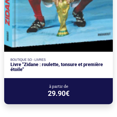
BOUTIQUE SO - LIVRES
Livre "Zidane : roulette, tonsure et première
étoile"
à partir de
29.90€