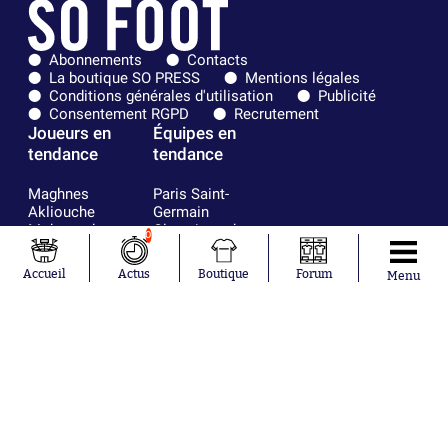
Abonnements
Contacts
La boutique SO PRESS
Mentions légales
Conditions générales d'utilisation
Publicité
Consentement RGPD
Recrutement
Joueurs en
Équipes en
tendance
tendance
Maghnes
Paris Saint-
Akliouche
Germain
Mohamed
Olympique de
0
Salah
Marseille
Lionel Messi
Real Madrid
Accueil
Actus
Boutique
Forum
Menu
Ferrán Torres
FIFA
Kilian Corredor
Olympique
Franco
lyonnais
Mastantuono
AS Monaco
Orel Mangala
FC Barcelone
Rio Mavuba
Argentine
Rodri
RC Strasbourg
Mika Godts
Trabzonspor