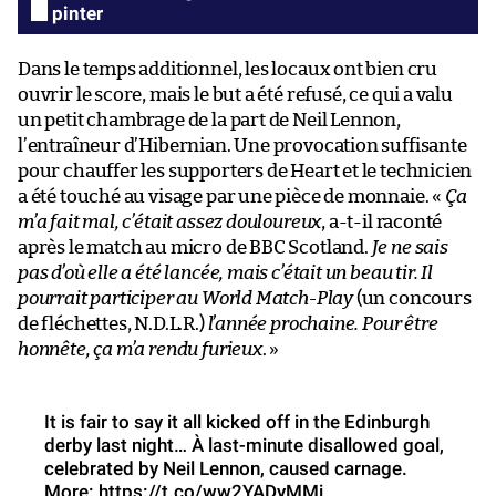
pinter
Dans le temps additionnel, les locaux ont bien cru
ouvrir le score, mais le but a été refusé, ce qui a valu
un petit chambrage de la part de Neil Lennon,
l’entraîneur d’Hibernian. Une provocation suffisante
pour chauffer les supporters de Heart et le technicien
a été touché au visage par une pièce de monnaie. «
Ça
m’a fait mal, c’était assez douloureux
, a-t-il raconté
après le match au micro de BBC Scotland.
Je ne sais
pas d’où elle a été lancée, mais c’était un beau tir. Il
pourrait participer au World Match-Play
(un concours
de fléchettes, N.D.L.R.)
l’année prochaine. Pour être
honnête, ça m’a rendu furieux
. »
It is fair to say it all kicked off in the Edinburgh
derby last night… À last-minute disallowed goal,
celebrated by Neil Lennon, caused carnage.
More:
https://t.co/ww2YADyMMi