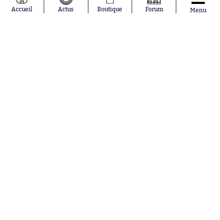
Pavel Šulc
RC Lens
Accueil
Actus
Boutique
Forum
Menu
Josh Maja
Gauthier Hein