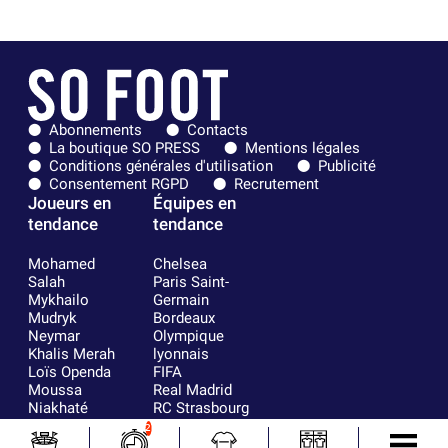
Abonnements
Contacts
La boutique SO PRESS
Mentions légales
Conditions générales d'utilisation
Publicité
Consentement RGPD
Recrutement
Joueurs en
Équipes en
tendance
tendance
Mohamed
Chelsea
Salah
Paris Saint-
Mykhailo
Germain
Mudryk
Bordeaux
Neymar
Olympique
Khalis Merah
lyonnais
Loïs Openda
FIFA
Moussa
Real Madrid
Niakhaté
RC Strasbourg
Nicolás
AC Milan
2
Tagliafico
France