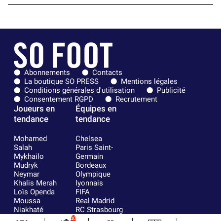
Abonnements
Contacts
La boutique SO PRESS
Mentions légales
Conditions générales d'utilisation
Publicité
Consentement RGPD
Recrutement
Joueurs en
Équipes en
tendance
tendance
Mohamed
Chelsea
Salah
Paris Saint-
Mykhailo
Germain
Mudryk
Bordeaux
Neymar
Olympique
Khalis Merah
lyonnais
Loïs Openda
FIFA
Moussa
Real Madrid
Niakhaté
RC Strasbourg
Nicolás
AC Milan
10